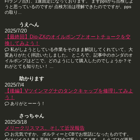
FIランプ点灯、1速固定になっております。 まずppsから点検しよ
うと思っているのですが 点検方法は理解できたのでですが、pps
の取り...
うえへん
2025/7/20
【最終回】Dio-ZXのオイルポンプとオートチョークを交
換してみよう！
私がしようとしている作業をそのまま解説してくれていて、大
変ありがたく拝読いたしました。 ところで、記事中のホンダのオ
イルポンプはどこで、どのようにして購入したのでしょうか？そ
れがとても知りたい！ ...
助かります
2025/7/4
【後編】Vツインマグナのタンクキャップを修理してみよ
う！
ありがとーーう！
さっちゃん
2025/3/18
メリークリスマス。そして近況報告
お元気ですか。 ボルティーとCBでお世話になったものです。
今はバイクも車も手放して都会で暮らしてます。 もうブログ更新