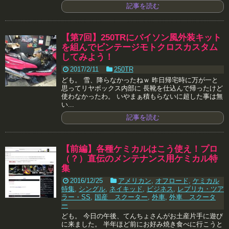
記事を読む
【第7回】250TRにバイソン風外装キット
を組んでビンテージモトクロスカスタム
してみよう！
2017/2/11
250TR
ども。 雪、降らなかったねｗ 昨日帰宅時に万が一と
思ってリヤボックス内部に 長靴を仕込んで帰ったけど
使わなかったわ。 いやまぁ積もらないに超した事は無
い...
記事を読む
【前編】各種ケミカルはこう使え！プロ
（？）直伝のメンテナンス用ケミカル特
集
2016/12/25
アメリカン
,
オフロード
,
ケミカル
特集
,
シングル
,
ネイキッド
,
ビジネス
,
レプリカ・ツア
ラー・SS
,
国産 スクーター
,
外車
,
外車 スクータ
ー
ども。 今日の午後、てんちょさんがお土産片手に遊び
に来ました。 半年ほど前にお好み焼き食べに行こうと