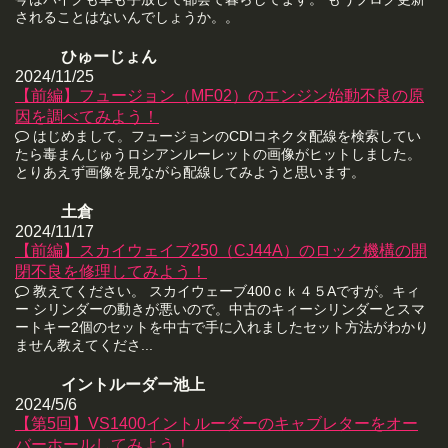
されることはないんでしょうか。。
ひゅーじょん
2024/11/25
【前編】フュージョン（MF02）のエンジン始動不良の原
因を調べてみよう！
はじめまして。フュージョンのCDIコネクタ配線を検索してい
たら毒まんじゅうロシアンルーレットの画像がヒットしました。
とりあえず画像を見ながら配線してみようと思います。
土倉
2024/11/17
【前編】スカイウェイブ250（CJ44A）のロック機構の開
閉不良を修理してみよう！
教えてください。 スカイウェーブ400ｃｋ４５Aですが。キィ
ー シリンダーの動きが悪いので。中古のキィーシリンダーとスマ
ートキー2個のセットを中古で手に入れましたセット方法がわかり
ません教えてくださ...
イントルーダー池上
2024/5/6
【第5回】VS1400イントルーダーのキャブレターをオー
バーホールしてみよう！