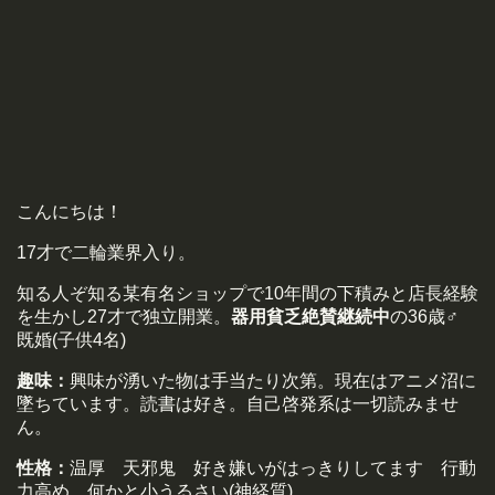
こんにちは！
17才で二輪業界入り。
知る人ぞ知る某有名ショップで10年間の下積みと店長経験
を生かし27才で独立開業。
器用貧乏絶賛継続中
の36歳♂
既婚(子供4名)
趣味：
興味が湧いた物は手当たり次第。現在はアニメ沼に
墜ちています。読書は好き。自己啓発系は一切読みませ
ん。
性格：
温厚 天邪鬼 好き嫌いがはっきりしてます 行動
力高め 何かと小うるさい(神経質)