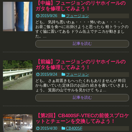
【中編】フュージョンのリヤホイールの
ガタを修理してみよう！
2015/9/26
フュージョン
ども。 気持ち悪いわぁ・・・・怖いわぁ・・・・。
お昼ご飯を食べに出掛けようと思ったら 軽トラックの
すぐ脇に置いてある ドラム缶上でナニカが動きまし
た。...
記事を読む
【前編】フュージョンのリヤホイールの
ガタを修理してみよう！
2015/9/24
フュージョン
ども。 さぁ前置きもへったくれもありませんが 昨日
から書いていた定休日のお話の 続きを書いていきまし
ょう。 箕面の山でサルを見かけて ちょ...
記事を読む
【第2回】CB400SF-VTECの前後スプロケ
ットとチェーンを交換してみよう！
2015/4/30
CB400SF