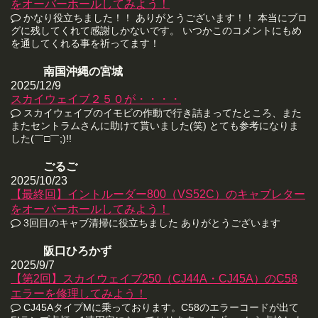
をオーバーホールしてみよう！
かなり役立ちました！！ ありがとうございます！！ 本当にブロ
グに残してくれて感謝しかないです。 いつかこのコメントにもめ
を通してくれる事を祈ってます！
南国沖縄の宮城
2025/12/9
スカイウェイブ２５０が・・・・
スカイウェイブのイモビの作動で行き詰まってたところ、また
またセントラムさんに助けて貰いました(笑) とても参考になりま
した(￣□￣;)!!
ごるご
2025/10/23
【最終回】イントルーダー800（VS52C）のキャブレター
をオーバーホールしてみよう！
3回目のキャブ清掃に役立ちました ありがとうございます
阪口ひろかず
2025/9/7
【第2回】スカイウェイブ250（CJ44A・CJ45A）のC58
エラーを修理してみよう！
CJ45AタイプMに乗っております。C58のエラーコードが出て