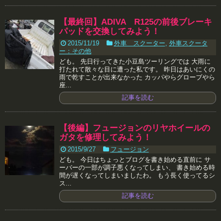
【最終回】ADIVA R125の前後ブレーキ
パッドを交換してみよう！
2015/11/19
外車 スクーター
,
外車スクータ
ー：その他
ども。 先日行ってきた小豆島ツーリングでは 大雨に
打たれて散々な目に遭った私です。 昨日はあいにくの
雨で乾すことが出来なかった カッパやらグローブやら
座...
記事を読む
【後編】フュージョンのリヤホイールの
ガタを修理してみよう！
2015/9/27
フュージョン
ども。 今日はちょっとブログを書き始める直前に サ
ーバーの一部が調子悪くなってしまい、 書き始める時
間が遅くなってしまいましたわ。 もう長く使ってるシ
ス...
記事を読む