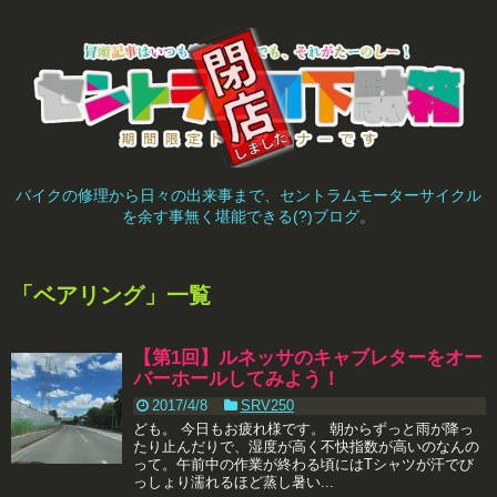
バイクの修理から日々の出来事まで、セントラムモーターサイクル
を余す事無く堪能できる(?)ブログ。
「
ベアリング
」
一覧
【第1回】ルネッサのキャブレターをオー
バーホールしてみよう！
2017/4/8
SRV250
ども。 今日もお疲れ様です。 朝からずっと雨が降っ
たり止んだりで、湿度が高く不快指数が高いのなんの
って。午前中の作業が終わる頃にはTシャツが汗でび
っしょり濡れるほど蒸し暑い...