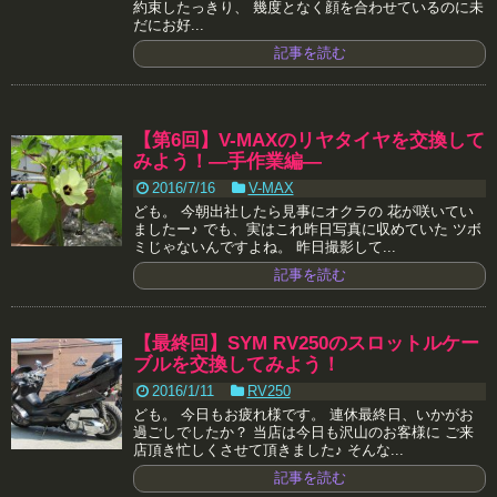
約束したっきり、 幾度となく顔を合わせているのに未
だにお好...
記事を読む
【第6回】V-MAXのリヤタイヤを交換して
みよう！―手作業編―
2016/7/16
V-MAX
ども。 今朝出社したら見事にオクラの 花が咲いてい
ましたー♪ でも、実はこれ昨日写真に収めていた ツボ
ミじゃないんですよね。 昨日撮影して...
記事を読む
【最終回】SYM RV250のスロットルケー
ブルを交換してみよう！
2016/1/11
RV250
ども。 今日もお疲れ様です。 連休最終日、いかがお
過ごしでしたか？ 当店は今日も沢山のお客様に ご来
店頂き忙しくさせて頂きました♪ そんな...
記事を読む