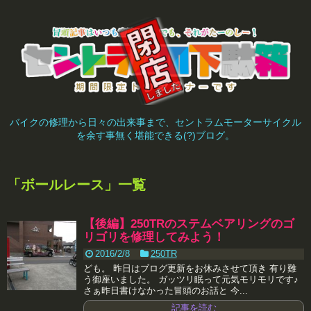
バイクの修理から日々の出来事まで、セントラムモーターサイクル
を余す事無く堪能できる(?)ブログ。
「
ボールレース
」
一覧
【後編】250TRのステムベアリングのゴ
リゴリを修理してみよう！
2016/2/8
250TR
ども。 昨日はブログ更新をお休みさせて頂き 有り難
う御座いました。 ガッツリ眠って元気モリモリです♪
さぁ昨日書けなかった冒頭のお話と 今...
記事を読む