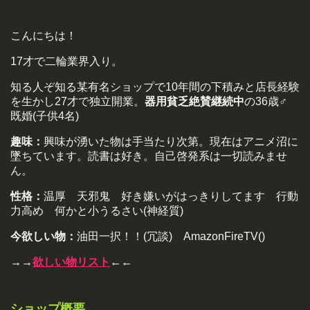
こんにちは！
17才で二輪業界入り。
知る人ぞ知る某有名ショップで10年間の下積みと店長経験
を生かし27才で独立開業。
器用貧乏絶賛継続中
の36歳♂
既婚(子供4名)
趣味：
興味が湧いた物は手当たり次第。現在はアニメ沼に
墜ちています。読書は好き。自己啓発系は一切読みませ
ん。
性格：
温厚 天邪鬼 好き嫌いがはっきりしてます 行動
力高め 何かと小うるさい(神経質)
今欲しい物：
油田一択！！(冗談) AmazonFireTV()
→→
欲しい物リスト
←←
ショップ概要