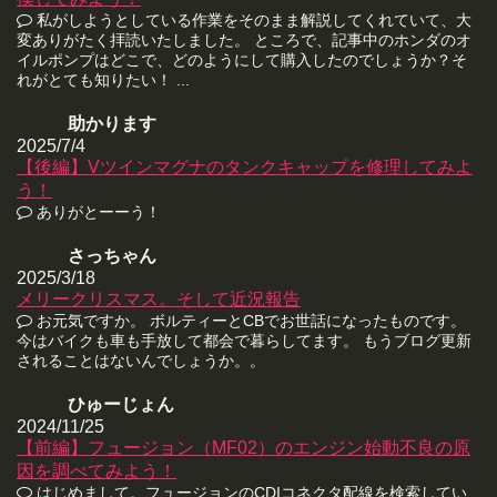
私がしようとしている作業をそのまま解説してくれていて、大
変ありがたく拝読いたしました。 ところで、記事中のホンダのオ
イルポンプはどこで、どのようにして購入したのでしょうか？そ
れがとても知りたい！ ...
助かります
2025/7/4
【後編】Vツインマグナのタンクキャップを修理してみよ
う！
ありがとーーう！
さっちゃん
2025/3/18
メリークリスマス。そして近況報告
お元気ですか。 ボルティーとCBでお世話になったものです。
今はバイクも車も手放して都会で暮らしてます。 もうブログ更新
されることはないんでしょうか。。
ひゅーじょん
2024/11/25
【前編】フュージョン（MF02）のエンジン始動不良の原
因を調べてみよう！
はじめまして。フュージョンのCDIコネクタ配線を検索してい