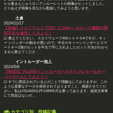
たら毒まんじゅうロシアンルーレットの画像がヒットしました。
とりあえず画像を見ながら配線してみようと思います。
土倉
2024/11/17
【前編】スカイウェイブ250（CJ44A）のロック機構の開
閉不良を修理してみよう！
教えてください。 スカイウェーブ400ｃｋ４５Aですが。キィ
ー シリンダーの動きが悪いので。中古のキィーシリンダーとスマ
ートキー2個のセットを中古で手に入れましたセット方法がわかり
ません教えてくださ...
イントルーダー池上
2024/5/6
【第5回】VS1400イントルーダーのキャブレターをオー
バーホールしてみよう！
すでに閉店されているとのことで理解はしておりますが、この
ような貴重なデータを保存されておりますこと、感謝させてくだ
さい。私はVS1400GLPF1988年式を乗ってあります。超絶古単車
にて部品はないの...
カテゴリ別 投稿記事