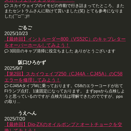
スカイウェイブのイモビの作動で行き詰まってたところ、また
またセントラムさんに助けて貰いました(笑) とても参考になりま
した(￣□￣;)!!
ごるご
2025/10/23
【最終回】イントルーダー800（VS52C）のキャブレター
をオーバーホールしてみよう！
3回目のキャブ清掃に役立ちました ありがとうございます
阪口ひろかず
2025/9/7
【第2回】スカイウェイブ250（CJ44A・CJ45A）のC58
エラーを修理してみよう！
CJ45AタイプMに乗っております。C58のエラーコードが出て
FIランプ点灯、1速固定になっております。 まずppsから点検しよ
うと思っているのですが 点検方法は理解できたのでですが、pps
の取り...
うえへん
2025/7/20
【最終回】Dio-ZXのオイルポンプとオートチョークを交
換してみよう！