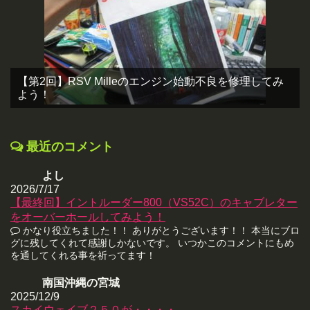
【第2回】RSV Milleのエンジン始動不良を修理してみ
よう！
最近のコメント
よし
2026/7/17
【最終回】イントルーダー800（VS52C）のキャブレター
をオーバーホールしてみよう！
かなり役立ちました！！ ありがとうございます！！ 本当にブロ
グに残してくれて感謝しかないです。 いつかこのコメントにもめ
を通してくれる事を祈ってます！
南国沖縄の宮城
2025/12/9
スカイウェイブ２５０が・・・・