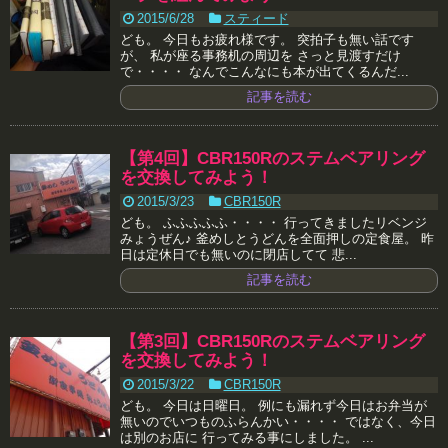
2015/6/28
スティード
ども。 今日もお疲れ様です。 突拍子も無い話です
が、 私が座る事務机の周辺を さっと見渡すだけ
で・・・・ なんでこんなにも本が出てくるんだ...
記事を読む
【第4回】CBR150Rのステムベアリング
を交換してみよう！
2015/3/23
CBR150R
ども。 ふふふふふ・・・・ 行ってきましたリベンジ
みょうぜん♪ 釜めしとうどんを全面押しの定食屋。 昨
日は定休日でも無いのに閉店してて 悲...
記事を読む
【第3回】CBR150Rのステムベアリング
を交換してみよう！
2015/3/22
CBR150R
ども。 今日は日曜日。 例にも漏れず今日はお弁当が
無いのでいつものふらんかい・・・・ ではなく、今日
は別のお店に 行ってみる事にしました。 ...