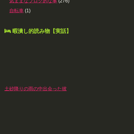
気ままなブログ的な事
(276)
自転車
(1)
暇潰し的読み物【実話】
土砂降りの雨の中出会った彼