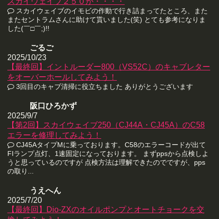
スカイウェイブ２５０が・・・・
スカイウェイブのイモビの作動で行き詰まってたところ、また
またセントラムさんに助けて貰いました(笑) とても参考になりま
した(￣□￣;)!!
ごるご
2025/10/23
【最終回】イントルーダー800（VS52C）のキャブレター
をオーバーホールしてみよう！
3回目のキャブ清掃に役立ちました ありがとうございます
阪口ひろかず
2025/9/7
【第2回】スカイウェイブ250（CJ44A・CJ45A）のC58
エラーを修理してみよう！
CJ45AタイプMに乗っております。C58のエラーコードが出て
FIランプ点灯、1速固定になっております。 まずppsから点検しよ
うと思っているのですが 点検方法は理解できたのでですが、pps
の取り...
うえへん
2025/7/20
【最終回】Dio-ZXのオイルポンプとオートチョークを交