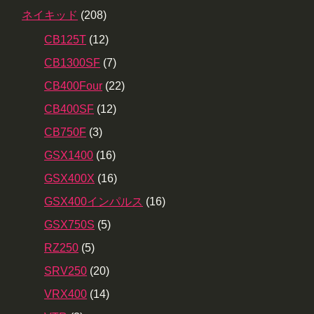
ネイキッド
(208)
CB125T
(12)
CB1300SF
(7)
CB400Four
(22)
CB400SF
(12)
CB750F
(3)
GSX1400
(16)
GSX400X
(16)
GSX400インパルス
(16)
GSX750S
(5)
RZ250
(5)
SRV250
(20)
VRX400
(14)