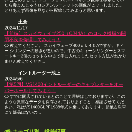
たら毒まんじゅうロシアンルーレットの画像がヒットしました。
とりあえず画像を見ながら配線してみようと思います。
土倉
2024/11/17
【前編】スカイウェイブ250（CJ44A）のロック機構の開
閉不良を修理してみよう！
教えてください。 スカイウェーブ400ｃｋ４５Aですが。キィ
ー シリンダーの動きが悪いので。中古のキィーシリンダーとスマ
ートキー2個のセットを中古で手に入れましたセット方法がわかり
ません教えてくださ...
イントルーダー池上
2024/5/6
【第5回】VS1400イントルーダーのキャブレターをオー
バーホールしてみよう！
すでに閉店されているとのことで理解はしておりますが、この
ような貴重なデータを保存されておりますこと、感謝させてくだ
さい。私はVS1400GLPF1988年式を乗ってあります。超絶古単車
にて部品はないの...
カテゴリ別 投稿記事