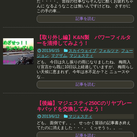
た・・・・。 普段の仕事ならそんなに酷くお疲れちゃ
んに なるようなことは無いんですけどね、 さすがに
この手の車...
記事を読む
【取り外し編】K&N製 パワーフィルタ
ーを清掃してみよう！
2013/6/15
スカイウェイブ
,
フォルツァ
,
フュー
ジョン
,
マグザム
,
マジェスティ
ども。 今日は久し振りの雨になりましたね。 梅雨入
り宣言から既に10日以上経過していますが、 梅雨らし
い天候に恵まれず、今年は水不足か？と ニュースや
な...
記事を読む
【後編】マジェスティ250Cのリヤブレー
キパッドを交換してみよう！
2013/6/12
マジェスティ
ども。 面倒です。。。 せっかく冒頭の記事書き終え
てたのに消えました・・・。 くっそうぅ。。 ...
記事を読む