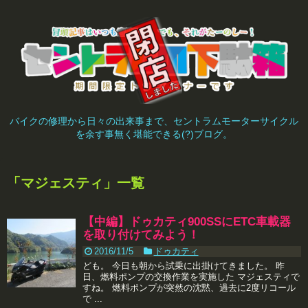
バイクの修理から日々の出来事まで、セントラムモーターサイクル
を余す事無く堪能できる(?)ブログ。
「
マジェスティ
」
一覧
【中編】ドゥカティ900SSにETC車載器
を取り付けてみよう！
2016/11/5
ドゥカティ
ども。 今日も朝から試乗に出掛けてきました。 昨
日、燃料ポンプの交換作業を実施した マジェスティで
すね。 燃料ポンプが突然の沈黙、過去に2度リコール
で ...