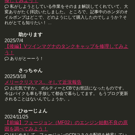
換してみよう！
私がしようとしている作業をそのまま解説してくれていて、大
変ありがたく拝読いたしました。 ところで、記事中のホンダのオ
イルポンプはどこで、どのようにして購入したのでしょうか？そ
れがとても知りたい！ ...
助かります
2025/7/4
【後編】Vツインマグナのタンクキャップを修理してみよ
う！
ありがとーーう！
さっちゃん
2025/3/18
メリークリスマス。そして近況報告
お元気ですか。 ボルティーとCBでお世話になったものです。
今はバイクも車も手放して都会で暮らしてます。 もうブログ更新
されることはないんでしょうか。。
ひゅーじょん
2024/11/25
【前編】フュージョン（MF02）のエンジン始動不良の原
因を調べてみよう！
はじめまして。フュージョンのCDIコネクタ配線を検索してい