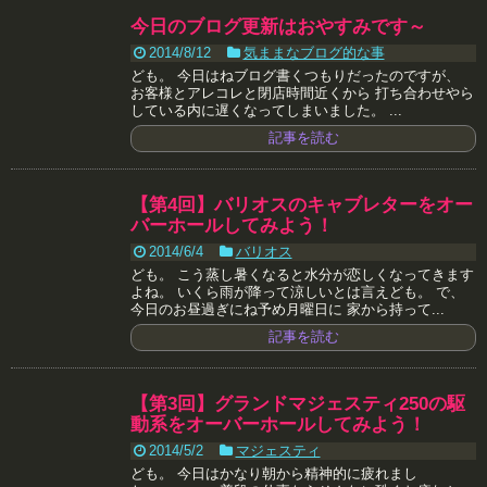
今日のブログ更新はおやすみです～
2014/8/12
気ままなブログ的な事
ども。 今日はねブログ書くつもりだったのですが、
お客様とアレコレと閉店時間近くから 打ち合わせやら
している内に遅くなってしまいました。 ...
記事を読む
【第4回】バリオスのキャブレターをオー
バーホールしてみよう！
2014/6/4
バリオス
ども。 こう蒸し暑くなると水分が恋しくなってきます
よね。 いくら雨が降って涼しいとは言えども。 で、
今日のお昼過ぎにね予め月曜日に 家から持って...
記事を読む
【第3回】グランドマジェスティ250の駆
動系をオーバーホールしてみよう！
2014/5/2
マジェスティ
ども。 今日はかなり朝から精神的に疲れまし