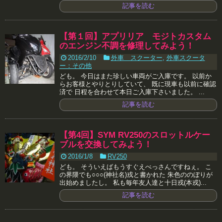
記事を読む
【第１回】アプリリア モジトカスタム
のエンジン不調を修理してみよう！
2016/2/10
外車 スクーター
,
外車スクータ
ー：その他
ども。 今日はまた珍しい車両がご入庫です。 以前か
らお客様とやりとりしていて、 既に現車も以前に確認
済で 日程を合わせて本日ご入庫下さいました。 ...
記事を読む
【第4回】SYM RV250のスロットルケー
ブルを交換してみよう！
2016/1/8
RV250
ども。 そういえばもうすぐえべっさんですねぇ。 こ
の界隈でも○○○(神社名)戎と書かれた 朱色ののぼりが
出始めましたし。 私も毎年友人達と十日戎(本戎)...
記事を読む