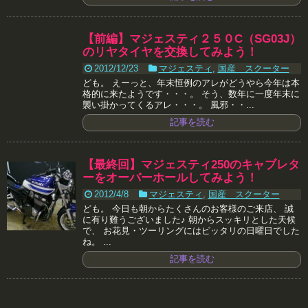
【前編】マジェスティ２５０C（SG03J）
のリヤタイヤを交換してみよう！
2012/12/23
マジェスティ
,
国産 スクーター
ども。 えーっと、年末恒例のアレがどうやら今年は本
格的に来たようです・・・。 そう、数年に一度年末に
襲い掛かってくるアレ・・・。 風邪・・...
記事を読む
【最終回】マジェスティ250のキャブレタ
ーをオーバーホールしてみよう！
2012/4/8
マジェスティ
,
国産 スクーター
ども。 今日も朝からたくさんのお客様のご来店、 誠
に有り難うございました♪ 朝からスッキリとした天候
で、 お花見・ツーリングにはピッタリの日曜日でした
ね。 ...
記事を読む