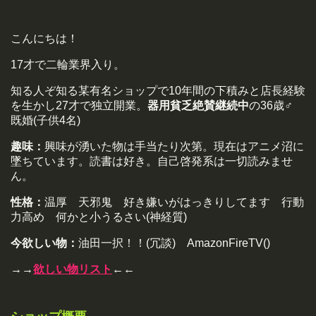
こんにちは！
17才で二輪業界入り。
知る人ぞ知る某有名ショップで10年間の下積みと店長経験
を生かし27才で独立開業。
器用貧乏絶賛継続中
の36歳♂
既婚(子供4名)
趣味：
興味が湧いた物は手当たり次第。現在はアニメ沼に
墜ちています。読書は好き。自己啓発系は一切読みませ
ん。
性格：
温厚 天邪鬼 好き嫌いがはっきりしてます 行動
力高め 何かと小うるさい(神経質)
今欲しい物：
油田一択！！(冗談) AmazonFireTV()
→→
欲しい物リスト
←←