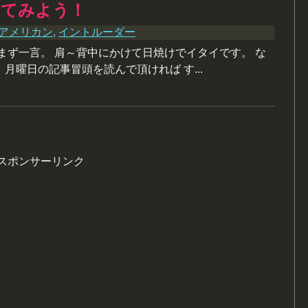
してみよう！
アメリカン
,
イントルーダー
まず一言。 肩～背中にかけて日焼けでイタイです。 な
月曜日の記事冒頭を読んで頂ければ す...
スポンサーリンク