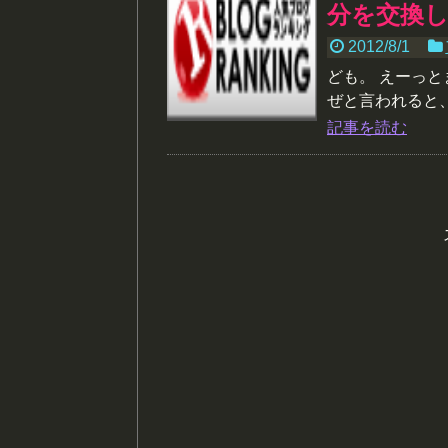
分を交換
2012/8/1
ども。 えーっと
ぜと言われると、
記事を読む