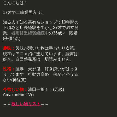
こんにちは！
17才で二輪業界入り。
知る人ぞ知る某有名ショップで10年間の
下積みと店長経験を生かし27才で独立開
業。
器用貧乏絶賛継続中
の36歳♂ 既婚
(子供4名)
趣味：
興味が湧いた物は手当たり次第。
現在はアニメ沼に墜ちています。読書は
好き。自己啓発系は一切読みません。
性格：
温厚 天邪鬼 好き嫌いがはっき
りしてます 行動力高め 何かと小うる
さい(神経質)
今欲しい物：
油田一択！！(冗談)
AmazonFireTV()
→→
欲しい物リスト
←←