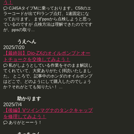
う！
CJ45AタイプMに乗っております。C58のエ
ラーコードが出てFIランプ点灯、1速固定にな
っております。 まずppsから点検しようと思っ
ているのですが 点検方法は理解できたのでです
が、ppsの取り...
うえへん
2025/7/20
【最終回】Dio-ZXのオイルポンプとオー
トチョークを交換してみよう！
私がしようとしている作業をそのまま解説し
てくれていて、大変ありがたく拝読いたしまし
た。 ところで、記事中のホンダのオイルポンプ
はどこで、どのようにして購入したのでしょう
か？それがとても知りたい！ ...
助かります
2025/7/4
【後編】Vツインマグナのタンクキャップ
を修理してみよう！
ありがとーーう！