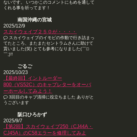
ないです。 いつかこのコメントにもめを通して
くれる事を祈ってます！
南国沖縄の宮城
2025/12/9
スカイウェイブ２５０が・・・・
スカイウェイブのイモビの作動で行き詰まっ
てたところ、またまたセントラムさんに助けて
貰いました(笑) とても参考になりました(￣□
￣;)!!
ごるご
2025/10/23
【最終回】イントルーダー
800（VS52C）のキャブレターをオーバ
ーホールしてみよう！
3回目のキャブ清掃に役立ちました ありがと
うございます
阪口ひろかず
2025/9/7
【第2回】スカイウェイブ250（CJ44A・
CJ45A）のC58エラーを修理してみよ