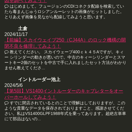
因を調べてみよう！
はじめまして。フュージョンのCDIコネクタ配線を検索してい
たら毒まんじゅうロシアンルーレットの画像がヒットしました。
とりあえず画像を見ながら配線してみようと思います。
土倉
2024/11/17
【前編】スカイウェイブ250（CJ44A）のロック機構の開
閉不良を修理してみよう！
教えてください。 スカイウェーブ400ｃｋ４５Aですが。キィ
ー シリンダーの動きが悪いので。中古のキィーシリンダーとスマ
ートキー2個のセットを中古で手に入れましたセット方法がわかり
ません教えてくださ...
イントルーダー池上
2024/5/6
【第5回】VS1400イントルーダーのキャブレターをオー
バーホールしてみよう！
すでに閉店されているとのことで理解はしておりますが、この
ような貴重なデータを保存されておりますこと、感謝させてくだ
さい。私はVS1400GLPF1988年式を乗ってあります。超絶古単車
にて部品はないの...