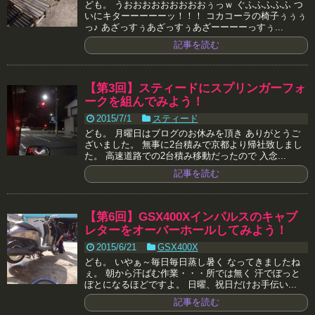
ども。 うおおおおおおおおおぅっｗ ぐふふふふふ つ
いにキターーーーーッ！！！ コカコーラの椅子ぅぅぅ
っ♪ あざっすぅあざっすぅあざーーーーっすぅ...
記事を読む
【第3回】スティードにスプリンガーフォ
ークを組んでみよう！
2015/7/1
スティード
ども。 月曜日はブログのお休みを頂き ありがとうご
ざいました。 無事に2台積みで京都より帰社致しまし
た。 高速道路での2台積み移動だったので 入念...
記事を読む
【第6回】GSX400Xインパルスのキャブ
レターをオーバーホールしてみよう！
2015/6/21
GSX400X
ども。 いやぁ～毎日毎日蒸し暑く なってきましたね
ぇ。 朝から汗ばむ作業・・・所では無く 汗でぼっと
ぼとになるほどですよ。 日曜、祝日だけお手伝い...
記事を読む