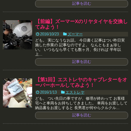
記事を読む
【前編】ズーマーXのリヤタイヤを交換し
てみよう！
2016/10/23
ズーマー
ども。 実になうなお話。 今日書く記事はつい昨日実
施した作業の 記事なのですよ。 なんともまぁ珍し
い。 いつもなら早くても数ヶ月、長ければ 半年以
上...
記事を読む
【第1回】エストレヤのキャブレターをオ
ーバーホールしてみよう！
2016/1/13
エストレヤ
ども。 つい先日の事ですが、修理が終わって お客様
宅へと車両をお持ちしてきました。 車両をお渡しして
納品書をお渡しすると 長男君が何やらクルクル...
記事を読む