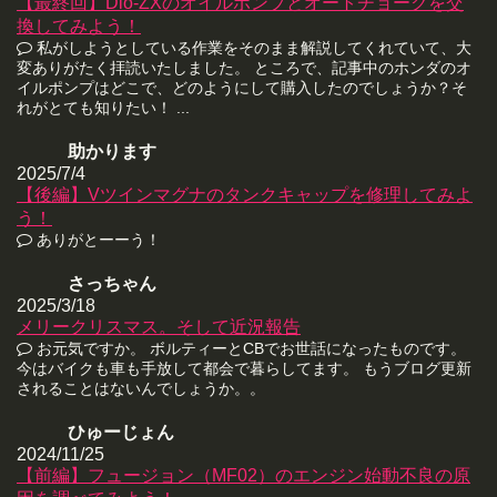
【最終回】Dio-ZXのオイルポンプとオートチョークを交
換してみよう！
私がしようとしている作業をそのまま解説してくれていて、大
変ありがたく拝読いたしました。 ところで、記事中のホンダのオ
イルポンプはどこで、どのようにして購入したのでしょうか？そ
れがとても知りたい！ ...
助かります
2025/7/4
【後編】Vツインマグナのタンクキャップを修理してみよ
う！
ありがとーーう！
さっちゃん
2025/3/18
メリークリスマス。そして近況報告
お元気ですか。 ボルティーとCBでお世話になったものです。
今はバイクも車も手放して都会で暮らしてます。 もうブログ更新
されることはないんでしょうか。。
ひゅーじょん
2024/11/25
【前編】フュージョン（MF02）のエンジン始動不良の原