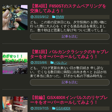
【第4回】F650STのステムベアリングを
交換してみよう！
2015/9/12
BMW
ども。 この前の定休日にね、夕方恒例の お買い物に
行った際に大人心を くすぐる迷品名品を発見しまし
た。 数十秒ほど思案した挙げ句 ついに買ってしま...
記事を読む
【第1回】バルカンクラシックのキャブレ
ターをオーバーホールしてみよう！
2015/8/6
バルカン
ども。 ブログ更新出来ない日が数日続き 申し訳な
い。 亡くなる数日前に病院に出向き色々と お話が出
来て本当に良かった。 17才から私の下積み時代を...
記事を読む
【前編】GSX400Xインパルスのリヤブレ
ーキをオーバーホールしてみよう！
2015/7/15
GSX400X