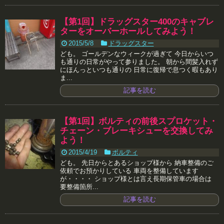
【第1回】ドラッグスター400のキャブレ
ターをオーバーホールしてみよう！
2015/5/8
ドラッグスター
ども。 ゴールデンなウィークが過ぎて 今日からいつ
も通りの日常がやって参りました。 朝から間髪入れず
にほんっといつも通りの 日常に復帰で息つく暇もあり
ま...
記事を読む
【第1回】ボルティの前後スプロケット・
チェーン・ブレーキシューを交換してみ
よう！
2015/4/19
ボルティ
ども。 先日からとあるショップ様から 納車整備のご
依頼でお預かりしている 車両を整備しています
が・・・・ ショップ様とは言え長期保管車の場合は
要整備箇所...
記事を読む