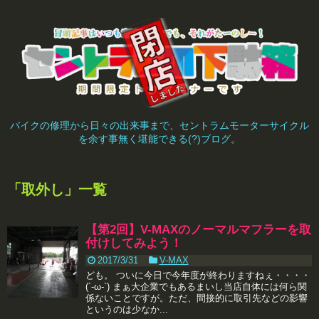
バイクの修理から日々の出来事まで、セントラムモーターサイクル
を余す事無く堪能できる(?)ブログ。
「
取外し
」
一覧
【第2回】V-MAXのノーマルマフラーを取
付けしてみよう！
2017/3/31
V-MAX
ども。 ついに今日で今年度が終わりますねぇ・・・・
(´-ω-`) まぁ大企業でもあるまいし当店自体には何ら関
係ないことですが。ただ、間接的に取引先などの影響
というのは少なか...