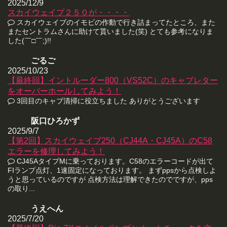
2025/12/9
スカイウェイブ２５０が・・・・
スカイウェイブのイモビの作動で行き詰まってたところ、また
またセントラムさんに助けて貰いました(笑) とても参考になりま
した(￣□￣;)!!
ごるご
2025/10/23
【最終回】イントルーダー800（VS52C）のキャブレター
をオーバーホールしてみよう！
3回目のキャブ清掃に役立ちました ありがとうございます
阪口ひろかず
2025/9/7
【第2回】スカイウェイブ250（CJ44A・CJ45A）のC58
エラーを修理してみよう！
CJ45AタイプMに乗っております。C58のエラーコードが出て
FIランプ点灯、1速固定になっております。 まずppsから点検しよ
うと思っているのですが 点検方法は理解できたのでですが、pps
の取り...
うえへん
2025/7/20