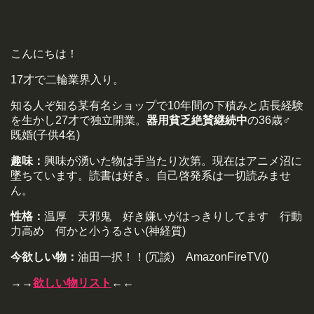
こんにちは！
17才で二輪業界入り。
知る人ぞ知る某有名ショップで10年間の下積みと店長経験
を生かし27才で独立開業。
器用貧乏絶賛継続中
の36歳♂
既婚(子供4名)
趣味：
興味が湧いた物は手当たり次第。現在はアニメ沼に
墜ちています。読書は好き。自己啓発系は一切読みませ
ん。
性格：
温厚 天邪鬼 好き嫌いがはっきりしてます 行動
力高め 何かと小うるさい(神経質)
今欲しい物：
油田一択！！(冗談) AmazonFireTV()
→→
欲しい物リスト
←←