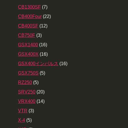
CB1300SF
(7)
CB400Four
(22)
CB400SF
(12)
CB750F
(3)
GSX1400
(16)
GSX400X
(16)
GSX400インパルス
(16)
GSX750S
(5)
RZ250
(5)
SRV250
(20)
VRX400
(14)
VTR
(3)
X-4
(5)