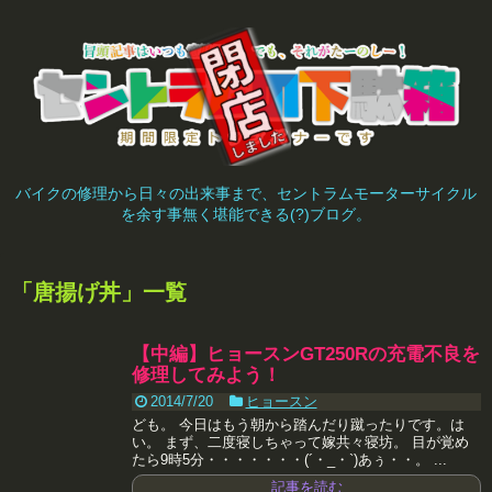
バイクの修理から日々の出来事まで、セントラムモーターサイクル
を余す事無く堪能できる(?)ブログ。
「
唐揚げ丼
」
一覧
【中編】ヒョースンGT250Rの充電不良を
修理してみよう！
2014/7/20
ヒョースン
ども。 今日はもう朝から踏んだり蹴ったりです。は
い。 まず、二度寝しちゃって嫁共々寝坊。 目が覚め
たら9時5分・・・・・・・(´・_・`)あぅ・・。 ...
記事を読む