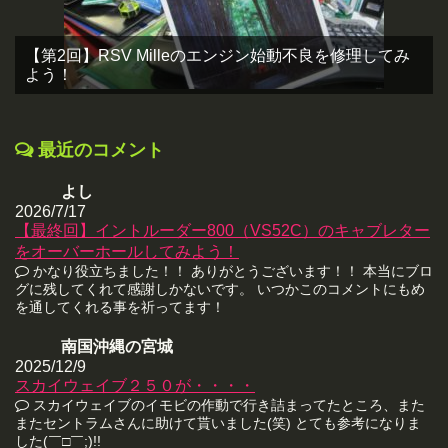
【第2回】RSV Milleのエンジン始動不良を修理してみ
よう！
最近のコメント
よし
2026/7/17
【最終回】イントルーダー800（VS52C）のキャブレター
をオーバーホールしてみよう！
かなり役立ちました！！ ありがとうございます！！ 本当にブロ
グに残してくれて感謝しかないです。 いつかこのコメントにもめ
を通してくれる事を祈ってます！
南国沖縄の宮城
2025/12/9
スカイウェイブ２５０が・・・・
スカイウェイブのイモビの作動で行き詰まってたところ、また
またセントラムさんに助けて貰いました(笑) とても参考になりま
した(￣□￣;)!!