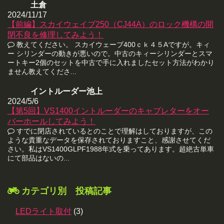
土倉
2024/11/17
【前編】スカイウェイブ250（CJ44A）のロック機構の開
閉不良を修理してみよう！
教えてください。 スカイウェーブ400ｃｋ４５Aですが。キィ
ー シリンダーの動きが悪いので。中古のキィーシリンダーとスマ
ートキー2個のセットを中古で手に入れましたセット方法がわかり
ません教えてくださ...
イントルーダー池上
2024/5/6
【第5回】VS1400イントルーダーのキャブレターをオー
バーホールしてみよう！
すでに閉店されているとのことで理解はしておりますが、この
ような貴重なデータを保存されておりますこと、感謝させてくだ
さい。私はVS1400GLPF1988年式を乗ってあります。超絶古単車
にて部品はないの...
カテゴリ別 投稿記事
LEDライト取付
(3)