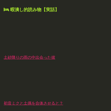
暇潰し的読み物【実話】
土砂降りの雨の中出会った彼
初音ミクと土偶を合体させると？