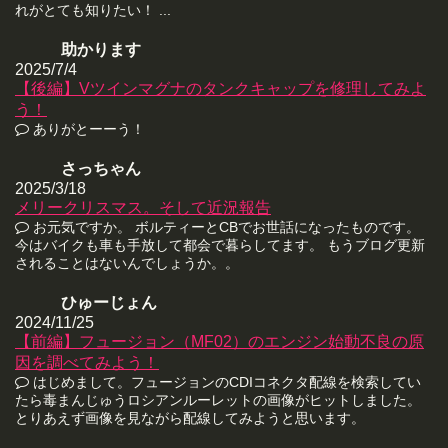
れがとても知りたい！ ...
助かります
2025/7/4
【後編】Vツインマグナのタンクキャップを修理してみよ
う！
ありがとーーう！
さっちゃん
2025/3/18
メリークリスマス。そして近況報告
お元気ですか。 ボルティーとCBでお世話になったものです。
今はバイクも車も手放して都会で暮らしてます。 もうブログ更新
されることはないんでしょうか。。
ひゅーじょん
2024/11/25
【前編】フュージョン（MF02）のエンジン始動不良の原
因を調べてみよう！
はじめまして。フュージョンのCDIコネクタ配線を検索してい
たら毒まんじゅうロシアンルーレットの画像がヒットしました。
とりあえず画像を見ながら配線してみようと思います。