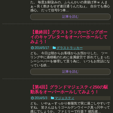
た。 毎度お馴染みの、ふらんかいの唐揚げ丼ｗ んま
ぁ～良く飽きもせず連日通うんだねぇ。 自分でも感心
感心。 だって信号5つ車...
記事を読む
【最終回】グラストラッカービッグボー
イのキャブレターをオーバーホールして
みよう！
2014/5/17
グラストラッカー
ども。 今日は朝からお客様からお預かりした、 ツー
リング中に過積載のために金属疲労で 折れてしまった
シーシーバーを修理して貰う為に、 いつもお世話にな
っている鉄...
記事を読む
【第4回】グランドマジェスティ250の駆
動系をオーバーホールしてみよう！
2014/5/3
マジェスティ
ども。 いやぁ～すっかり春陽気で実に過ごしやすいで
すね。 皆さんはもうゴールデンウイーク真っ只中って
感じでしょうか。 ファミリーで行楽？ 彼氏彼...