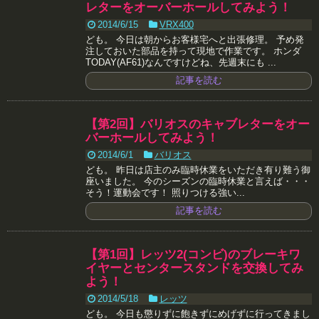
レターをオーバーホールしてみよう！
2014/6/15
VRX400
ども。 今日は朝からお客様宅へと出張修理。 予め発
注しておいた部品を持って現地で作業です。 ホンダ
TODAY(AF61)なんですけどね、先週末にも ...
記事を読む
【第2回】バリオスのキャブレターをオー
バーホールしてみよう！
2014/6/1
バリオス
ども。 昨日は店主のみ臨時休業をいただき有り難う御
座いました。 今のシーズンの臨時休業と言えば・・・
そう！運動会です！ 照りつける強い...
記事を読む
【第1回】レッツ2(コンビ)のブレーキワ
イヤーとセンタースタンドを交換してみ
よう！
2014/5/18
レッツ
ども。 今日も懲りずに飽きずにめげずに行ってきまし