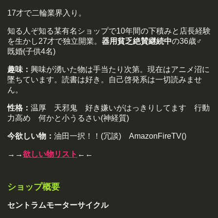
17才で二輪業界入り。
知る人ぞ知る某有名ショップで10年間の下積みと店長経験
を生かし27才で独立開業。
器用貧乏絶賛継続中
の36歳♂
既婚(子供4名)
趣味：
興味が湧いた物は手当たり次第。現在はアニメ沼に
墜ちています。読書は好き。自己啓発系は一切読みませ
ん。
性格：
温厚 天邪鬼 好き嫌いがはっきりしてます 行動
力高め 何かと小うるさい(神経質)
今欲しい物：
油田一択！！(冗談) AmazonFireTV()
→→
欲しい物リスト
←←
ショップ概要
セントラムモーターサイクル