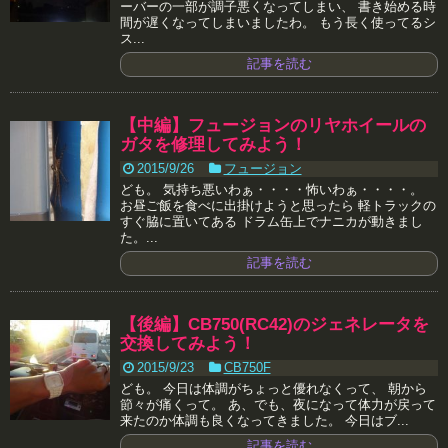
ーバーの一部が調子悪くなってしまい、 書き始める時
間が遅くなってしまいましたわ。 もう長く使ってるシ
ス...
記事を読む
【中編】フュージョンのリヤホイールの
ガタを修理してみよう！
2015/9/26
フュージョン
ども。 気持ち悪いわぁ・・・・怖いわぁ・・・・。
お昼ご飯を食べに出掛けようと思ったら 軽トラックの
すぐ脇に置いてある ドラム缶上でナニカが動きまし
た。...
記事を読む
【後編】CB750(RC42)のジェネレータを
交換してみよう！
2015/9/23
CB750F
ども。 今日は体調がちょっと優れなくって、 朝から
節々が痛くって。 あ、でも、夜になって体力が戻って
来たのか体調も良くなってきました。 今日はブ...
記事を読む