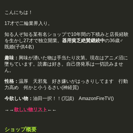
こんにちは！
17才で二輪業界入り。
知る人ぞ知る某有名ショップで10年間の下積みと店長経験
を生かし27才で独立開業。
器用貧乏絶賛継続中
の36歳♂
既婚(子供4名)
趣味：
興味が湧いた物は手当たり次第。現在はアニメ沼に
墜ちています。読書は好き。自己啓発系は一切読みませ
ん。
性格：
温厚 天邪鬼 好き嫌いがはっきりしてます 行動
力高め 何かと小うるさい(神経質)
今欲しい物：
油田一択！！(冗談) AmazonFireTV()
→→
欲しい物リスト
←←
ショップ概要