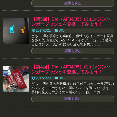
記事を読む
【第5回】Dio（AF34/35）のエンジンハ
ンガーブッシュを交換してみよう！
2017/1/21
DIO
ども。 遡る事今から4年前。 個性的なインポート家具
を多く取り揃えている IKEA（イケア）に行って購入
したコチラ。 犬が壁にめり込んでお尻だけ...
記事を読む
【第4回】Dio（AF34/35）のエンジンハ
ンガーブッシュを交換してみよう！
2017/1/20
DIO
ども。 店の前の自販機横には二代目コカコーラ謹製の
ベンチと、古めかしい木製のベンチを置いています。
手前に見えるのがその木製のベンチね。 コカ...
記事を読む