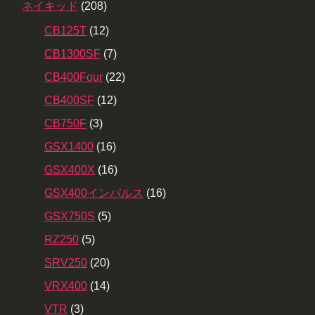
ネイキッド
(208)
CB125T
(12)
CB1300SF
(7)
CB400Four
(22)
CB400SF
(12)
CB750F
(3)
GSX1400
(16)
GSX400X
(16)
GSX400インパルス
(16)
GSX750S
(5)
RZ250
(5)
SRV250
(20)
VRX400
(14)
VTR
(3)