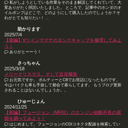
私がしようとしている作業をそのまま解説してくれていて、大
変ありがたく拝読いたしました。 ところで、記事中のホンダのオ
イルポンプはどこで、どのようにして購入したのでしょうか？そ
れがとても知りたい！ ...
助かります
2025/7/4
【後編】Vツインマグナのタンクキャップを修理してみよ
う！
ありがとーーう！
さっちゃん
2025/3/18
メリークリスマス。そして近況報告
お元気ですか。 ボルティーとCBでお世話になったものです。
今はバイクも車も手放して都会で暮らしてます。 もうブログ更新
されることはないんでしょうか。。
ひゅーじょん
2024/11/25
【前編】フュージョン（MF02）のエンジン始動不良の原
因を調べてみよう！
はじめまして。フュージョンのCDIコネクタ配線を検索してい