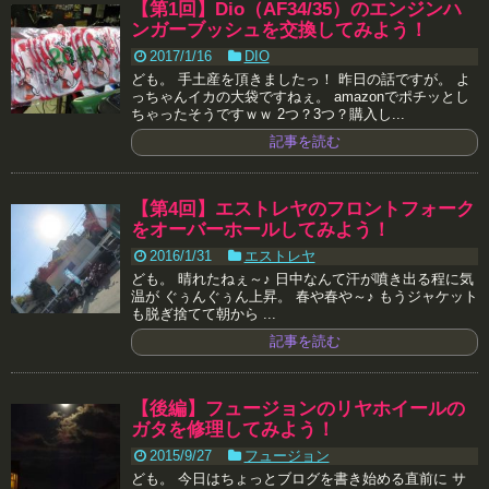
【第1回】Dio（AF34/35）のエンジンハ
ンガーブッシュを交換してみよう！
2017/1/16
DIO
ども。 手土産を頂きましたっ！ 昨日の話ですが。 よ
っちゃんイカの大袋ですねぇ。 amazonでポチッとし
ちゃったそうですｗｗ 2つ？3つ？購入し...
記事を読む
【第4回】エストレヤのフロントフォーク
をオーバーホールしてみよう！
2016/1/31
エストレヤ
ども。 晴れたねぇ～♪ 日中なんて汗が噴き出る程に気
温が ぐぅんぐぅん上昇。 春や春や～♪ もうジャケット
も脱ぎ捨てて朝から ...
記事を読む
【後編】フュージョンのリヤホイールの
ガタを修理してみよう！
2015/9/27
フュージョン
ども。 今日はちょっとブログを書き始める直前に サ