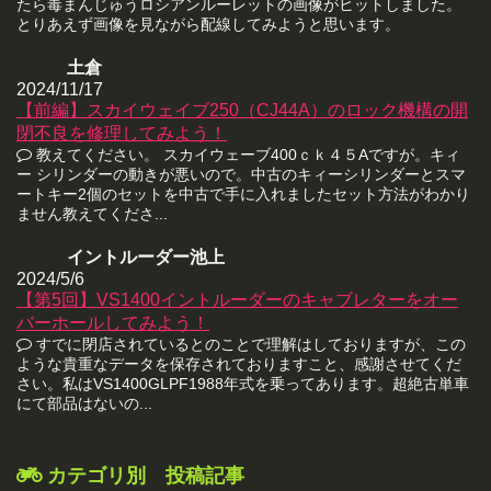
たら毒まんじゅうロシアンルーレットの画像がヒットしました。
とりあえず画像を見ながら配線してみようと思います。
土倉
2024/11/17
【前編】スカイウェイブ250（CJ44A）のロック機構の開
閉不良を修理してみよう！
教えてください。 スカイウェーブ400ｃｋ４５Aですが。キィ
ー シリンダーの動きが悪いので。中古のキィーシリンダーとスマ
ートキー2個のセットを中古で手に入れましたセット方法がわかり
ません教えてくださ...
イントルーダー池上
2024/5/6
【第5回】VS1400イントルーダーのキャブレターをオー
バーホールしてみよう！
すでに閉店されているとのことで理解はしておりますが、この
ような貴重なデータを保存されておりますこと、感謝させてくだ
さい。私はVS1400GLPF1988年式を乗ってあります。超絶古単車
にて部品はないの...
カテゴリ別 投稿記事