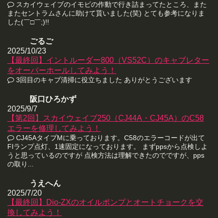
スカイウェイブのイモビの作動で行き詰まってたところ、また
またセントラムさんに助けて貰いました(笑) とても参考になりま
した(￣□￣;)!!
ごるご
2025/10/23
【最終回】イントルーダー800（VS52C）のキャブレター
をオーバーホールしてみよう！
3回目のキャブ清掃に役立ちました ありがとうございます
阪口ひろかず
2025/9/7
【第2回】スカイウェイブ250（CJ44A・CJ45A）のC58
エラーを修理してみよう！
CJ45AタイプMに乗っております。C58のエラーコードが出て
FIランプ点灯、1速固定になっております。 まずppsから点検しよ
うと思っているのですが 点検方法は理解できたのでですが、pps
の取り...
うえへん
2025/7/20
【最終回】Dio-ZXのオイルポンプとオートチョークを交
換してみよう！