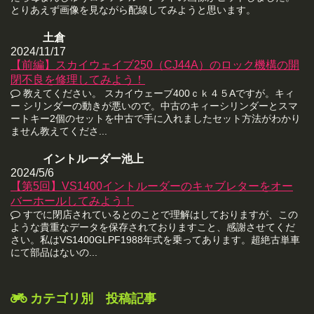
とりあえず画像を見ながら配線してみようと思います。
土倉
2024/11/17
【前編】スカイウェイブ250（CJ44A）のロック機構の開
閉不良を修理してみよう！
教えてください。 スカイウェーブ400ｃｋ４５Aですが。キィ
ー シリンダーの動きが悪いので。中古のキィーシリンダーとスマ
ートキー2個のセットを中古で手に入れましたセット方法がわかり
ません教えてくださ...
イントルーダー池上
2024/5/6
【第5回】VS1400イントルーダーのキャブレターをオー
バーホールしてみよう！
すでに閉店されているとのことで理解はしておりますが、この
ような貴重なデータを保存されておりますこと、感謝させてくだ
さい。私はVS1400GLPF1988年式を乗ってあります。超絶古単車
にて部品はないの...
カテゴリ別 投稿記事