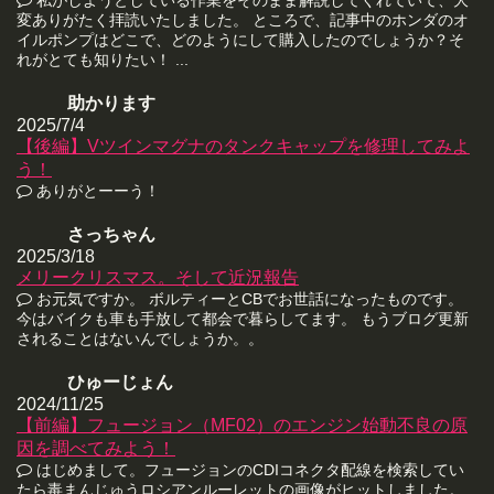
変ありがたく拝読いたしました。 ところで、記事中のホンダのオ
イルポンプはどこで、どのようにして購入したのでしょうか？そ
れがとても知りたい！ ...
助かります
2025/7/4
【後編】Vツインマグナのタンクキャップを修理してみよ
う！
ありがとーーう！
さっちゃん
2025/3/18
メリークリスマス。そして近況報告
お元気ですか。 ボルティーとCBでお世話になったものです。
今はバイクも車も手放して都会で暮らしてます。 もうブログ更新
されることはないんでしょうか。。
ひゅーじょん
2024/11/25
【前編】フュージョン（MF02）のエンジン始動不良の原
因を調べてみよう！
はじめまして。フュージョンのCDIコネクタ配線を検索してい
たら毒まんじゅうロシアンルーレットの画像がヒットしました。