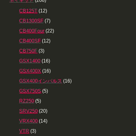
ネイキッド
(208)
CB125T
(12)
CB1300SF
(7)
CB400Four
(22)
CB400SF
(12)
CB750F
(3)
GSX1400
(16)
GSX400X
(16)
GSX400インパルス
(16)
GSX750S
(5)
RZ250
(5)
SRV250
(20)
VRX400
(14)
VTR
(3)