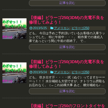
記事を読む
【後編】ビラーゴ250(3DM)の充電不良を
修理してみよう！
2013/5/25
アメリカン
,
ビラーゴ250
ども。 今日は予めご予約頂いているお客様の入庫ラッ
シュでした。 特に午前中・・・。 軽作業での連続入
庫であっという間に午前の部終了。 で...
記事を読む
【前編】ビラーゴ250(3DM)の充電不良を
修理してみよう！
2013/5/24
アメリカン
,
ビラーゴ250
ども。 吹き出す汗・・・・拭（ぬぐ）ってますかーー
ーっ！！！ 水分補給も大切ですが、ナトリウム摂取も
お忘れなく。（←これ結構大事 あと、糖分補給も♪ ...
記事を読む
【後編】ビラーゴ250のフロントタイヤを