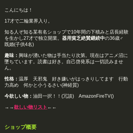
こんにちは！
17才で二輪業界入り。
知る人ぞ知る某有名ショップで10年間の下積みと店長経験
を生かし27才で独立開業。
器用貧乏絶賛継続中
の36歳♂
既婚(子供4名)
趣味：
興味が湧いた物は手当たり次第。現在はアニメ沼に
墜ちています。読書は好き。自己啓発系は一切読みませ
ん。
性格：
温厚 天邪鬼 好き嫌いがはっきりしてます 行動
力高め 何かと小うるさい(神経質)
今欲しい物：
油田一択！！(冗談) AmazonFireTV()
→→
欲しい物リスト
←←
ショップ概要