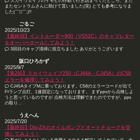
スカイウェイブのイモビの作動で行き詰まってたところ、また
またセントラムさんに助けて貰いました(笑) とても参考になりま
した(￣□￣;)!!
ごるご
2025/10/23
【最終回】イントルーダー800（VS52C）のキャブレター
をオーバーホールしてみよう！
3回目のキャブ清掃に役立ちました ありがとうございます
阪口ひろかず
2025/9/7
【第2回】スカイウェイブ250（CJ44A・CJ45A）のC58
エラーを修理してみよう！
CJ45AタイプMに乗っております。C58のエラーコードが出て
FIランプ点灯、1速固定になっております。 まずppsから点検しよ
うと思っているのですが 点検方法は理解できたのでですが、pps
の取り...
うえへん
2025/7/20
【最終回】Dio-ZXのオイルポンプとオートチョークを交
換してみよう！
私がしようとしている作業をそのまま解説してくれていて、大