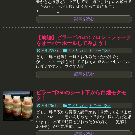
春かと思うほどに 上昇して実に過ごしやすい木曜日で
したね～。 ただ天候がよくなって春に近づく
と・・・・ ...
記事を読む
【前編】ビラーゴ250のフロントフォーク
をオーバーホールしてみよう！
2013/2/27
アメリカン
,
ビラーゴ250
ども。 昨日は週に一度のお休みだったわけです
が・・・・ 一歩も外に出てねぇｗ ※スンマセン これ
はダメですわ。 マジで人間...
記事を読む
ビラーゴ250のシート下から白煙モクモ
ク！！
2012/5/19
アメリカン
,
ビラーゴ250
ども。 昨日夜から胃腸の調子があまり芳しくありませ
ん。 いや・・・悪いんじゃないですね、良いんだと思
います。 水道の蛇口をひねったかの如く、 (想像に
お任せ) が大気開放。 ...
記事を読む