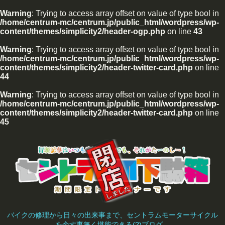
Warning
: Trying to access array offset on value of type bool in
/home/centrum-mc/centrum.jp/public_html/wordpress/wp-
content/themes/simplicity2/header-ogp.php
on line
43
Warning
: Trying to access array offset on value of type bool in
/home/centrum-mc/centrum.jp/public_html/wordpress/wp-
content/themes/simplicity2/header-twitter-card.php
on line
44
Warning
: Trying to access array offset on value of type bool in
/home/centrum-mc/centrum.jp/public_html/wordpress/wp-
content/themes/simplicity2/header-twitter-card.php
on line
45
バイクの修理から日々の出来事まで、セントラムモーターサイクル
を余す事無く堪能できる(?)ブログ。