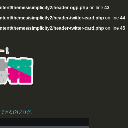
tent/themes/simplicity2/header-ogp.php
on line
43
ent/themes/simplicity2/header-twitter-card.php
on line
44
ent/themes/simplicity2/header-twitter-card.php
on line
45
きる(?)ブログ。