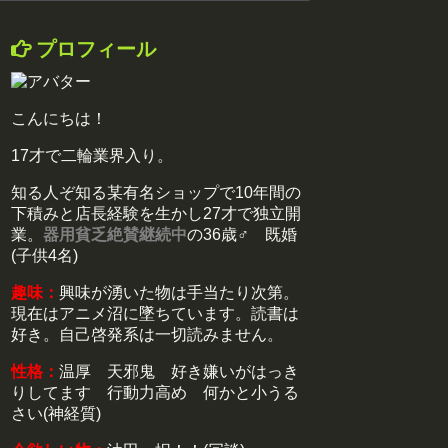
プロフィール
こんにちは！
17才で二輪業界入り。
知る人ぞ知る某有名ショップで10年間の
下積みと店長経験を生かし27才で独立開
業。
器用貧乏絶賛継続中
の36歳♂ 既婚
(子供4名)
趣味：
興味が湧いた物は手当たり次第。
現在はアニメ沼に墜ちています。読書は
好き。自己啓発系は一切読みません。
性格：
温厚 天邪鬼 好き嫌いがはっき
りしてます 行動力高め 何かと小うる
さい(神経質)