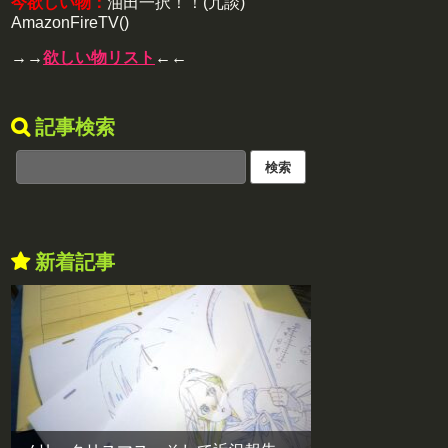
今欲しい物：
油田一択！！(冗談)
AmazonFireTV()
→→
欲しい物リスト
←←
記事検索
新着記事