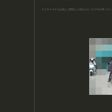
※ＺＲＸ４００は先にご帰宅した代わりにハヤブサが写って