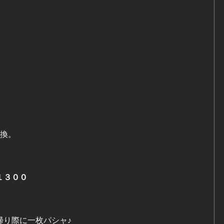
交換。
１３００
帰り際に一枚パシャ♪