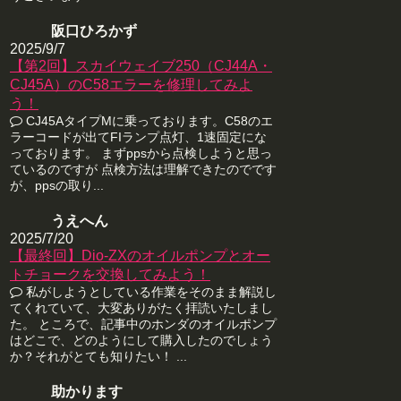
阪口ひろかず
2025/9/7
【第2回】スカイウェイブ250（CJ44A・
CJ45A）のC58エラーを修理してみよ
う！
CJ45AタイプMに乗っております。C58のエ
ラーコードが出てFIランプ点灯、1速固定にな
っております。 まずppsから点検しようと思っ
ているのですが 点検方法は理解できたのでです
が、ppsの取り...
うえへん
2025/7/20
【最終回】Dio-ZXのオイルポンプとオー
トチョークを交換してみよう！
私がしようとしている作業をそのまま解説し
てくれていて、大変ありがたく拝読いたしまし
た。 ところで、記事中のホンダのオイルポンプ
はどこで、どのようにして購入したのでしょう
か？それがとても知りたい！ ...
助かります