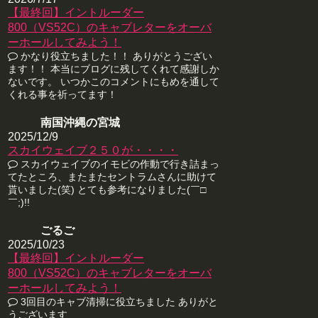
【最終回】イントルーダー
800（VS52C）のキャブレターをオーバ
ーホールしてみよう！
かなり役立ちました！！ ありがとうござい
ます！！ 本当にブログに残してくれて感謝しか
ないです。 いつかこのコメントにもめを通して
くれる事を祈ってます！
南国沖縄の宮城
2025/12/9
スカイウェイブ２５０が・・・・
スカイウェイブのイモビの作動で行き詰まっ
てたところ、またまたセントラムさんに助けて
貰いました(笑) とても参考になりました(￣□
￣;)!!
ごるご
2025/10/23
【最終回】イントルーダー
800（VS52C）のキャブレターをオーバ
ーホールしてみよう！
3回目のキャブ清掃に役立ちました ありがと
うございます