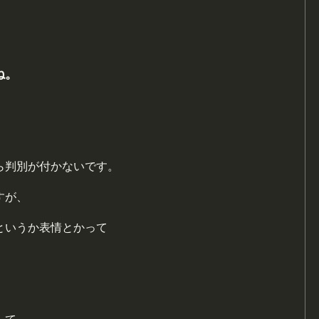
ね。
ら判別が付かないです。
すが、
というか表情とかって