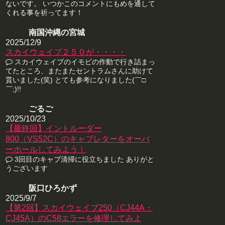
ないです。 いつかこのコメントにもめを通して
くれる事を祈ってます！
南国沖縄の宮城
2025/12/9
スカイウェイブ２５０が・・・・
スカイウェイブのイモビの作動で行き詰まっ
てたところ、またまたセントラムさんに助けて
貰いました(笑) とても参考になりました(￣□
￣;)!!
ごるご
2025/10/23
【最終回】イントルーダー
800（VS52C）のキャブレターをオーバ
ーホールしてみよう！
3回目のキャブ清掃に役立ちました ありがと
うございます
阪口ひろかず
2025/9/7
【第2回】スカイウェイブ250（CJ44A・
CJ45A）のC58エラーを修理してみよ