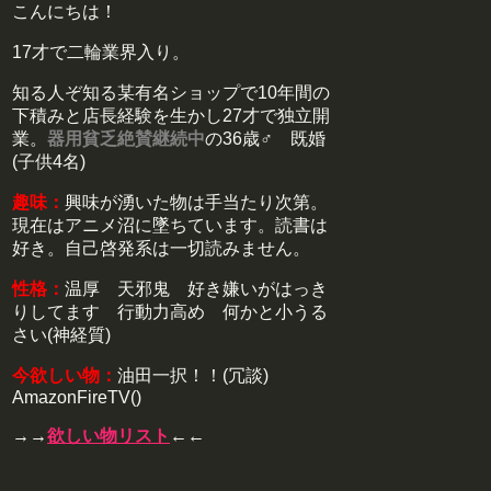
こんにちは！
17才で二輪業界入り。
知る人ぞ知る某有名ショップで10年間の
下積みと店長経験を生かし27才で独立開
業。
器用貧乏絶賛継続中
の36歳♂ 既婚
(子供4名)
趣味：
興味が湧いた物は手当たり次第。
現在はアニメ沼に墜ちています。読書は
好き。自己啓発系は一切読みません。
性格：
温厚 天邪鬼 好き嫌いがはっき
りしてます 行動力高め 何かと小うる
さい(神経質)
今欲しい物：
油田一択！！(冗談)
AmazonFireTV()
→→
欲しい物リスト
←←