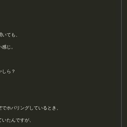
聞いても、
い感じ。
かしら？
空でホバリングしているとき、
ていたんですが、