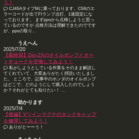
う！
CJ45AタイプMに乗っております。C58のエ
ラーコードが出てFIランプ点灯、1速固定にな
っております。 まずppsから点検しようと思っ
ているのですが 点検方法は理解できたのでです
が、ppsの取り...
うえへん
2025/7/20
【最終回】Dio-ZXのオイルポンプとオー
トチョークを交換してみよう！
私がしようとしている作業をそのまま解説し
てくれていて、大変ありがたく拝読いたしまし
た。 ところで、記事中のホンダのオイルポンプ
はどこで、どのようにして購入したのでしょう
か？それがとても知りたい！ ...
助かります
2025/7/4
【後編】Vツインマグナのタンクキャップ
を修理してみよう！
ありがとーーう！