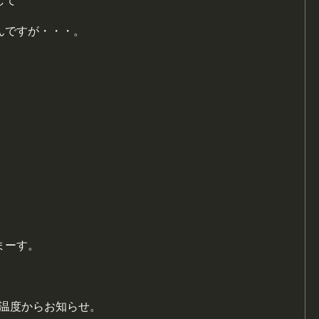
して
んですが・・・。
まーす。
面温度からお知らせ。