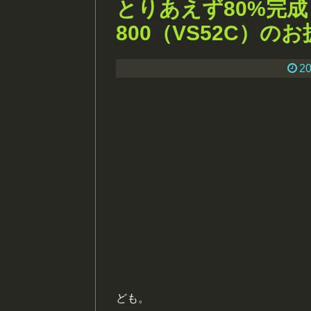
とりあえず80%完
800（VS52C）の
20
ども。