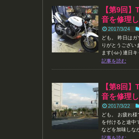
【第9回】
音を修理
2017/3/24
ども。 昨日は
りがとうござい
ます(-ω-) 連日
記事を読む
【第8回】
音を修理
2017/3/22
ども。 お疲れ
を付けると途中
などを加味しなが
記事を読む