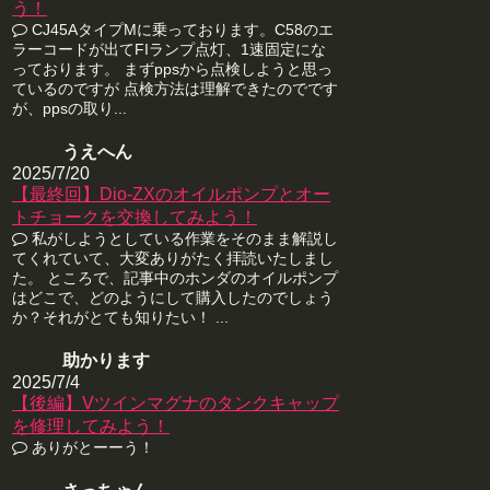
う！
CJ45AタイプMに乗っております。C58のエ
ラーコードが出てFIランプ点灯、1速固定にな
っております。 まずppsから点検しようと思っ
ているのですが 点検方法は理解できたのでです
が、ppsの取り...
うえへん
2025/7/20
【最終回】Dio-ZXのオイルポンプとオー
トチョークを交換してみよう！
私がしようとしている作業をそのまま解説し
てくれていて、大変ありがたく拝読いたしまし
た。 ところで、記事中のホンダのオイルポンプ
はどこで、どのようにして購入したのでしょう
か？それがとても知りたい！ ...
助かります
2025/7/4
【後編】Vツインマグナのタンクキャップ
を修理してみよう！
ありがとーーう！