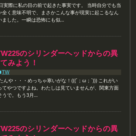
今日実際に私の目の前で起きた事実です。 当時自分でも当
か全く意味不明で、まさかこんな事が現実に起こるなん
ました。一瞬は恐怖にも似...
TW225のシリンダーヘッドからの異
してみよう！
TW
んや・・・めっちゃ寒いがな！(((´；ω；`))) これがい
ってやつですよね。わたしは見ていませんが、関東方面
うで。もう3月...
TW225のシリンダーヘッドからの異