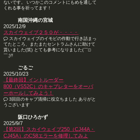
ないです。 いつかこのコメントにもめを通して
くれる事を祈ってます！
南国沖縄の宮城
2025/12/9
スカイウェイブ２５０が・・・・
スカイウェイブのイモビの作動で行き詰まっ
てたところ、またまたセントラムさんに助けて
貰いました(笑) とても参考になりました(￣□
￣;)!!
ごるご
2025/10/23
【最終回】イントルーダー
800（VS52C）のキャブレターをオーバ
ーホールしてみよう！
3回目のキャブ清掃に役立ちました ありがと
うございます
阪口ひろかず
2025/9/7
【第2回】スカイウェイブ250（CJ44A・
CJ45A）のC58エラーを修理してみよ