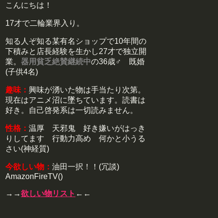
こんにちは！
17才で二輪業界入り。
知る人ぞ知る某有名ショップで10年間の
下積みと店長経験を生かし27才で独立開
業。
器用貧乏絶賛継続中
の36歳♂ 既婚
(子供4名)
趣味：
興味が湧いた物は手当たり次第。
現在はアニメ沼に墜ちています。読書は
好き。自己啓発系は一切読みません。
性格：
温厚 天邪鬼 好き嫌いがはっき
りしてます 行動力高め 何かと小うる
さい(神経質)
今欲しい物：
油田一択！！(冗談)
AmazonFireTV()
→→
欲しい物リスト
←←