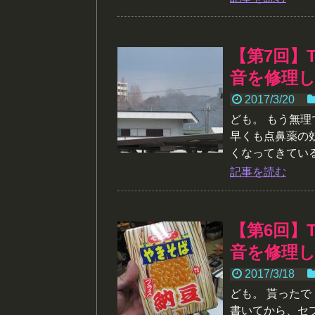
【第7回】
音を修理
2017/3/20
ども。 もう無
早くも点鼻薬の
くなってきている
記事を読む
【第6回】
音を修理
2017/3/18
ども。 貰った
書いてから、セ