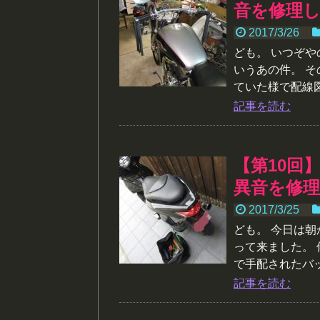
音を修理
2017/3/26
ども。 いつぞ
いうあの件。 
ていた様で配線図.
記事を読む
【第10回
異音を修
2017/3/25
ども。 今日は
って来ました。
で手配されたバッ
記事を読む