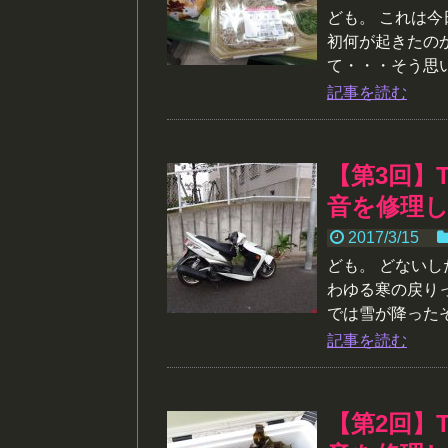
ども。 これは
初何が起きたの
て・・・そう思い
記事を読む
【第3回】
音を修理
2017/3/15
ども。 どないした
わゆる寒の戻り
では雪が降ったそ
記事を読む
【第2回】