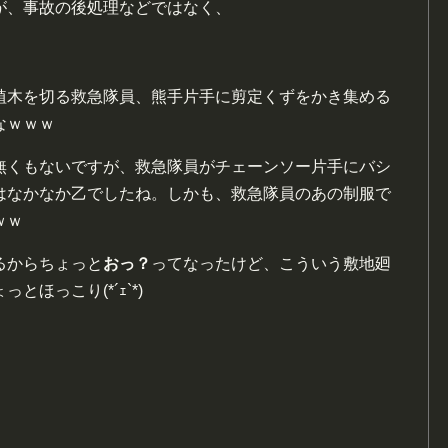
が、事故の後処理などではなく、
植木を切る救急隊員、熊手片手に剪定くずをかき集める
なｗｗｗ
無くもないですが、救急隊員がチェーンソー片手にバシ
はなかなか乙でしたね。しかも、救急隊員のあの制服で
ｗｗ
るからちょっと
おっ？
ってなったけど、こういう敷地廻
ほっこり(*´ｪ`*)