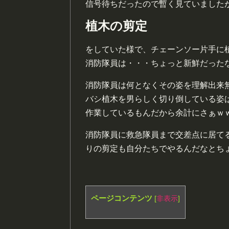
信号待ちだったので暫く見ていました
植木の剪定
をしていた様で、チェーンソー片手に
消防隊員は・・・ちょっと新鮮だった
消防隊員は何となくその姿を理解出来
バシ植木を男らしく切り倒している姿
作業しているもんだから余計にさぁｗ
消防隊員に救急隊員まで交差点に居て
りの剪定も自分たちでやるんだなとちょっと
ページコンテンツ
[
非表示
]