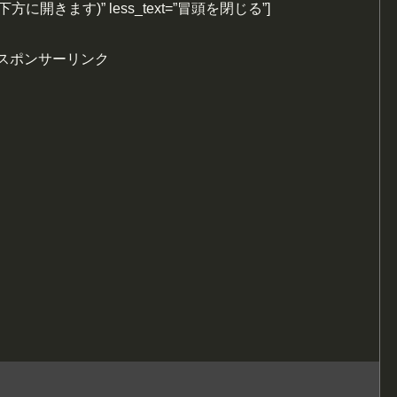
む(下方に開きます)” less_text=”冒頭を閉じる”]
スポンサーリンク