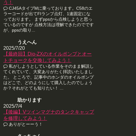
う！
CJ45AタイプMに乗っております。C58のエ
ラーコードが出てFIランプ点灯、1速固定にな
っております。 まずppsから点検しようと思っ
ているのですが 点検方法は理解できたのでです
が、ppsの取り...
うえへん
2025/7/20
【最終回】Dio-ZXのオイルポンプとオー
トチョークを交換してみよう！
私がしようとしている作業をそのまま解説し
てくれていて、大変ありがたく拝読いたしまし
た。 ところで、記事中のホンダのオイルポンプ
はどこで、どのようにして購入したのでしょう
か？それがとても知りたい！ ...
助かります
2025/7/4
【後編】Vツインマグナのタンクキャップ
を修理してみよう！
ありがとーーう！