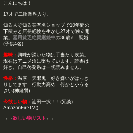
こんにちは！
17才で二輪業界入り。
知る人ぞ知る某有名ショップで10年間の
下積みと店長経験を生かし27才で独立開
業。
器用貧乏絶賛継続中
の36歳♂ 既婚
(子供4名)
趣味：
興味が湧いた物は手当たり次第。
現在はアニメ沼に墜ちています。読書は
好き。自己啓発系は一切読みません。
性格：
温厚 天邪鬼 好き嫌いがはっき
りしてます 行動力高め 何かと小うる
さい(神経質)
今欲しい物：
油田一択！！(冗談)
AmazonFireTV()
→→
欲しい物リスト
←←