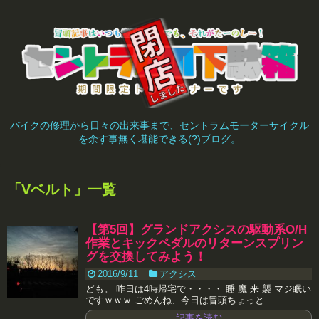
バイクの修理から日々の出来事まで、セントラムモーターサイクル
を余す事無く堪能できる(?)ブログ。
「
Vベルト
」
一覧
【第5回】グランドアクシスの駆動系O/H
作業とキックペダルのリターンスプリン
グを交換してみよう！
2016/9/11
アクシス
ども。 昨日は4時帰宅で・・・・ 睡 魔 来 襲 マジ眠い
ですｗｗｗ ごめんね、今日は冒頭ちょっと...
記事を読む