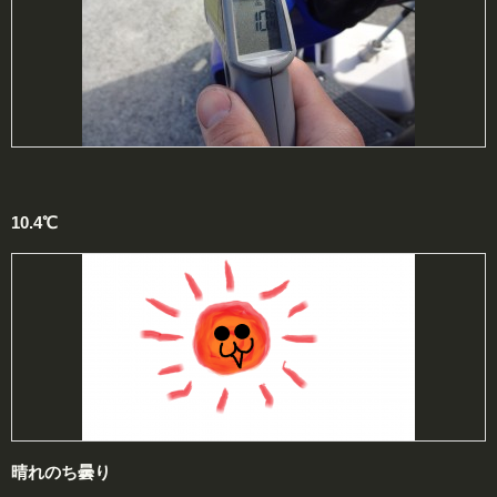
10.4℃
晴れのち曇り