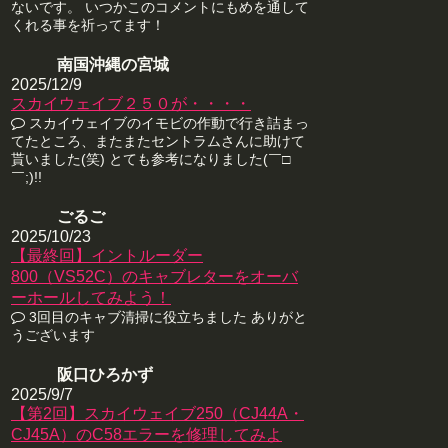
ないです。 いつかこのコメントにもめを通して
くれる事を祈ってます！
南国沖縄の宮城
2025/12/9
スカイウェイブ２５０が・・・・
スカイウェイブのイモビの作動で行き詰まっ
てたところ、またまたセントラムさんに助けて
貰いました(笑) とても参考になりました(￣□
￣;)!!
ごるご
2025/10/23
【最終回】イントルーダー
800（VS52C）のキャブレターをオーバ
ーホールしてみよう！
3回目のキャブ清掃に役立ちました ありがと
うございます
阪口ひろかず
2025/9/7
【第2回】スカイウェイブ250（CJ44A・
CJ45A）のC58エラーを修理してみよ