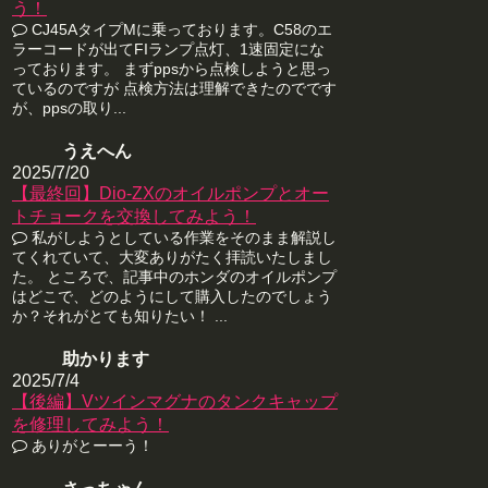
う！
CJ45AタイプMに乗っております。C58のエ
ラーコードが出てFIランプ点灯、1速固定にな
っております。 まずppsから点検しようと思っ
ているのですが 点検方法は理解できたのでです
が、ppsの取り...
うえへん
2025/7/20
【最終回】Dio-ZXのオイルポンプとオー
トチョークを交換してみよう！
私がしようとしている作業をそのまま解説し
てくれていて、大変ありがたく拝読いたしまし
た。 ところで、記事中のホンダのオイルポンプ
はどこで、どのようにして購入したのでしょう
か？それがとても知りたい！ ...
助かります
2025/7/4
【後編】Vツインマグナのタンクキャップ
を修理してみよう！
ありがとーーう！