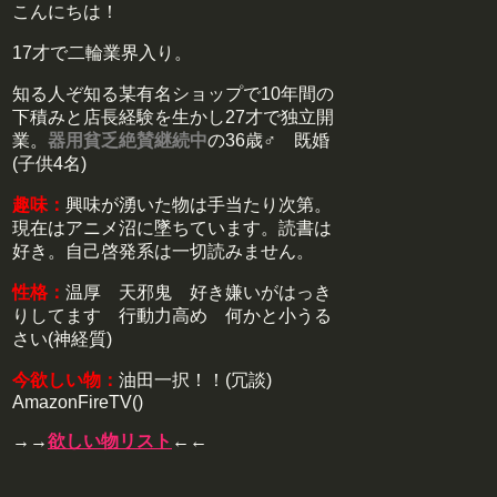
こんにちは！
17才で二輪業界入り。
知る人ぞ知る某有名ショップで10年間の
下積みと店長経験を生かし27才で独立開
業。
器用貧乏絶賛継続中
の36歳♂ 既婚
(子供4名)
趣味：
興味が湧いた物は手当たり次第。
現在はアニメ沼に墜ちています。読書は
好き。自己啓発系は一切読みません。
性格：
温厚 天邪鬼 好き嫌いがはっき
りしてます 行動力高め 何かと小うる
さい(神経質)
今欲しい物：
油田一択！！(冗談)
AmazonFireTV()
→→
欲しい物リスト
←←