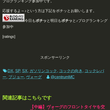
ブログランキング参加中です。
応援するよ～♪という方は下記をポチッとお願いします。
今日も
ポチッ
と明日も
ポチッ
と♪ブログランキング
参加中
[ratings]
スポンサーリンク
DX
,
SP
,
SX
,
ガソリンコック
,
コックの向き
,
コックレバ
ー
,
プジョー
,
ヴォーグ
@centrumMC
関連記事はこちらです
【中編】ヴォーグのフロントタイヤを交