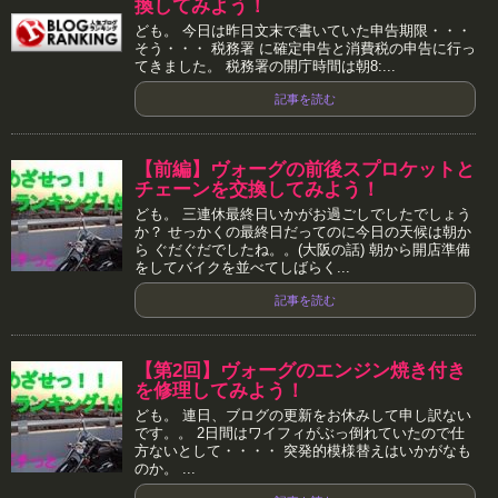
換してみよう！
ども。 今日は昨日文末で書いていた申告期限・・・
そう・・・ 税務署 に確定申告と消費税の申告に行っ
てきました。 税務署の開庁時間は朝8:...
記事を読む
【前編】ヴォーグの前後スプロケットと
チェーンを交換してみよう！
ども。 三連休最終日いかがお過ごしでしたでしょう
か？ せっかくの最終日だってのに今日の天候は朝か
ら ぐだぐだでしたね。。(大阪の話) 朝から開店準備
をしてバイクを並べてしばらく...
記事を読む
【第2回】ヴォーグのエンジン焼き付き
を修理してみよう！
ども。 連日、ブログの更新をお休みして申し訳ない
です。。 2日間はワイフィがぶっ倒れていたので仕
方ないとして・・・・ 突発的模様替えはいかがなも
のか。 ...