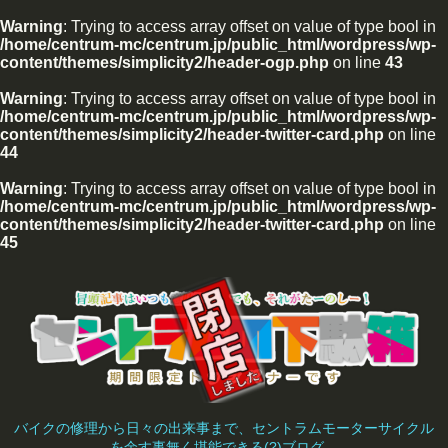
Warning
: Trying to access array offset on value of type bool in
/home/centrum-mc/centrum.jp/public_html/wordpress/wp-
content/themes/simplicity2/header-ogp.php
on line
43
Warning
: Trying to access array offset on value of type bool in
/home/centrum-mc/centrum.jp/public_html/wordpress/wp-
content/themes/simplicity2/header-twitter-card.php
on line
44
Warning
: Trying to access array offset on value of type bool in
/home/centrum-mc/centrum.jp/public_html/wordpress/wp-
content/themes/simplicity2/header-twitter-card.php
on line
45
バイクの修理から日々の出来事まで、セントラムモーターサイクル
を余す事無く堪能できる(?)ブログ。