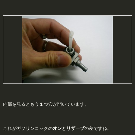
内部を見るともう１つ穴が開いています。
これがガソリンコックの
オン
と
リザーブ
の差ですね。