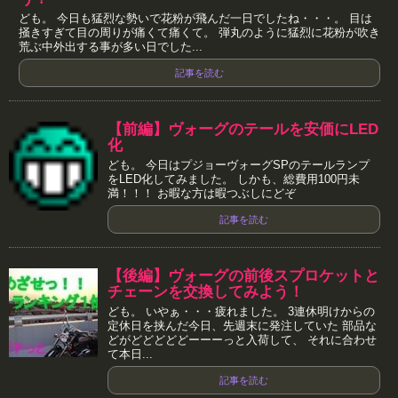
ども。 今日も猛烈な勢いで花粉が飛んだ一日でしたね・・・。 目は
掻きすぎて目の周りが痛くて痛くて。 弾丸のように猛烈に花粉が吹き
荒ぶ中外出する事が多い日でした...
記事を読む
【前編】ヴォーグのテールを安価にLED
化
ども。 今日はプジョーヴォーグSPのテールランプ
をLED化してみました。 しかも、総費用100円未
満！！！ お暇な方は暇つぶしにどぞ
記事を読む
【後編】ヴォーグの前後スプロケットと
チェーンを交換してみよう！
ども。 いやぁ・・・疲れました。 3連休明けからの
定休日を挟んだ今日、先週末に発注していた 部品な
どがどどどどどーーーっと入荷して、 それに合わせ
て本日...
記事を読む