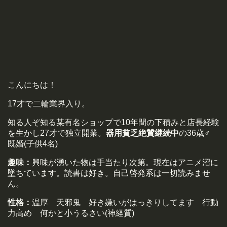
こんにちは！
17才で二輪業界入り。
知る人ぞ知る某有名ショップで10年間の下積みと店長経験
を生かし27才で独立開業。
器用貧乏絶賛継続中
の36歳♂
既婚(子供4名)
趣味：
興味が湧いた物は手当たり次第。現在はアニメ沼に
墜ちています。読書は好き。自己啓発系は一切読みませ
ん。
性格：
温厚 天邪鬼 好き嫌いがはっきりしてます 行動
力高め 何かと小うるさい(神経質)