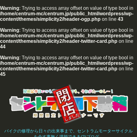
Warning
: Trying to access array offset on value of type bool in
/home/centrum-mc/centrum.jp/public_html/wordpress/wp-
content/themes/simplicity2/header-ogp.php
on line
43
Warning
: Trying to access array offset on value of type bool in
/home/centrum-mc/centrum.jp/public_html/wordpress/wp-
content/themes/simplicity2/header-twitter-card.php
on line
44
Warning
: Trying to access array offset on value of type bool in
/home/centrum-mc/centrum.jp/public_html/wordpress/wp-
content/themes/simplicity2/header-twitter-card.php
on line
45
バイクの修理から日々の出来事まで、セントラムモーターサイクル
を余す事無く堪能できる(?)ブログ。