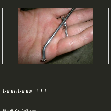
おぉぉおおぉぉぉ！！！！
新品ライクな輝き☆