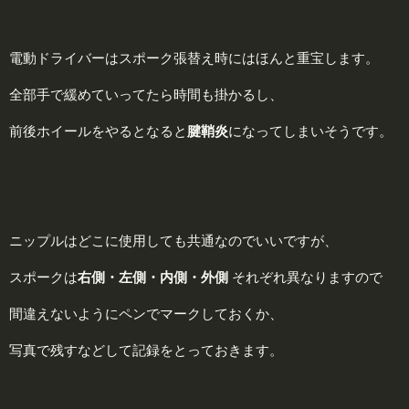
電動ドライバーはスポーク張替え時にはほんと重宝します。
全部手で緩めていってたら時間も掛かるし、
前後ホイールをやるとなると
腱
鞘炎
になってしまいそうです。
ニップルはどこに使用しても共通なのでいいですが、
スポークは
右
側・
左
側・
内
側・
外
側
それぞれ異なりますので
間違えないようにペンでマークしておくか、
写真で残すなどして記録をとっておきます。