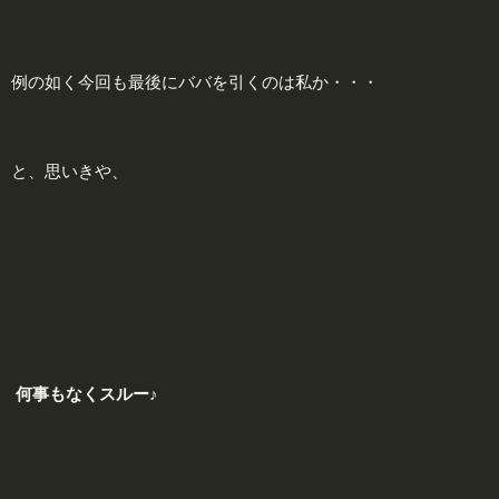
例の如く今回も最後にババを引くのは私か・・・
と、思いきや、
何
事もなく
スルー♪