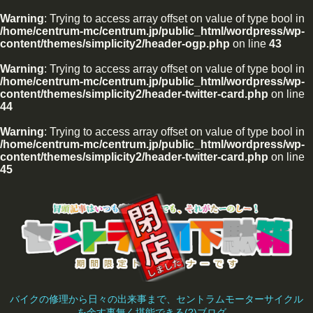
Warning
: Trying to access array offset on value of type bool in
/home/centrum-mc/centrum.jp/public_html/wordpress/wp-
content/themes/simplicity2/header-ogp.php
on line
43
Warning
: Trying to access array offset on value of type bool in
/home/centrum-mc/centrum.jp/public_html/wordpress/wp-
content/themes/simplicity2/header-twitter-card.php
on line
44
Warning
: Trying to access array offset on value of type bool in
/home/centrum-mc/centrum.jp/public_html/wordpress/wp-
content/themes/simplicity2/header-twitter-card.php
on line
45
バイクの修理から日々の出来事まで、セントラムモーターサイクル
を余す事無く堪能できる(?)ブログ。