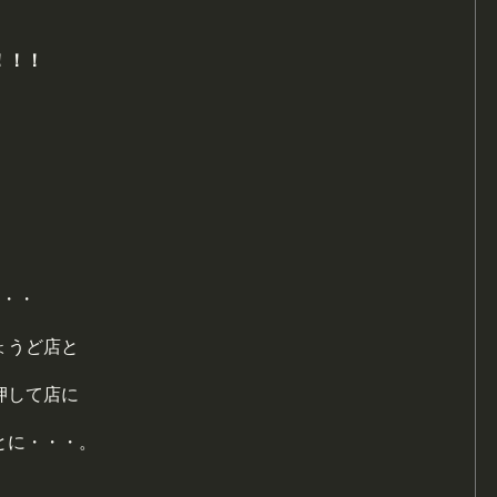
！！！
・・・
ょうど店と
・押して店に
とに・・・。