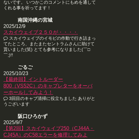
ないです。 いつかこのコメントにもめを通して
くれる事を祈ってます！
南国沖縄の宮城
2025/12/9
スカイウェイブ２５０が・・・・
スカイウェイブのイモビの作動で行き詰まっ
てたところ、またまたセントラムさんに助けて
貰いました(笑) とても参考になりました(￣□
￣;)!!
ごるご
2025/10/23
【最終回】イントルーダー
800（VS52C）のキャブレターをオーバ
ーホールしてみよう！
3回目のキャブ清掃に役立ちました ありがと
うございます
阪口ひろかず
2025/9/7
【第2回】スカイウェイブ250（CJ44A・
CJ45A）のC58エラーを修理してみよ