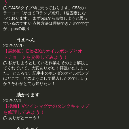
う！
CJ45AタイプMに乗っております。C58のエ
ラーコードが出てFIランプ点灯、1速固定にな
っております。 まずppsから点検しようと思っ
ているのですが 点検方法は理解できたのでです
が、ppsの取り...
うえへん
2025/7/20
【最終回】Dio-ZXのオイルポンプとオー
トチョークを交換してみよう！
私がしようとしている作業をそのまま解説し
てくれていて、大変ありがたく拝読いたしまし
た。 ところで、記事中のホンダのオイルポンプ
はどこで、どのようにして購入したのでしょう
か？それがとても知りたい！ ...
助かります
2025/7/4
【後編】Vツインマグナのタンクキャップ
を修理してみよう！
ありがとーーう！