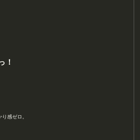
━っ！
かり感ゼロ。