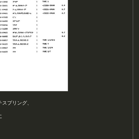
チスプリング、
に