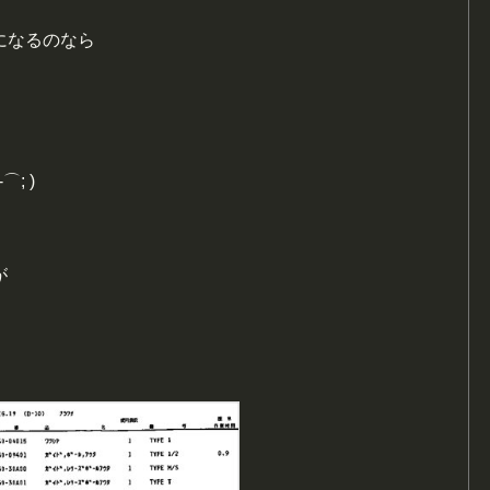
になるのなら
; )
が