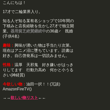
こんにちは！
17才で二輪業界入り。
知る人ぞ知る某有名ショップで10年間の
下積みと店長経験を生かし27才で独立開
業。
器用貧乏絶賛継続中
の36歳♂ 既婚
(子供4名)
趣味：
興味が湧いた物は手当たり次第。
現在はアニメ沼に墜ちています。読書は
好き。自己啓発系は一切読みません。
性格：
温厚 天邪鬼 好き嫌いがはっき
りしてます 行動力高め 何かと小うる
さい(神経質)
今欲しい物：
油田一択！！(冗談)
AmazonFireTV()
→→
欲しい物リスト
←←