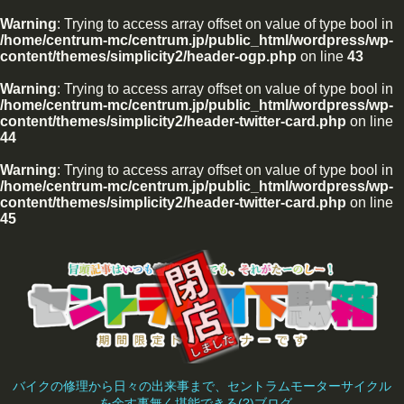
Warning
: Trying to access array offset on value of type bool in
/home/centrum-mc/centrum.jp/public_html/wordpress/wp-
content/themes/simplicity2/header-ogp.php
on line
43
Warning
: Trying to access array offset on value of type bool in
/home/centrum-mc/centrum.jp/public_html/wordpress/wp-
content/themes/simplicity2/header-twitter-card.php
on line
44
Warning
: Trying to access array offset on value of type bool in
/home/centrum-mc/centrum.jp/public_html/wordpress/wp-
content/themes/simplicity2/header-twitter-card.php
on line
45
バイクの修理から日々の出来事まで、セントラムモーターサイクル
を余す事無く堪能できる(?)ブログ。