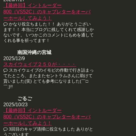
【最終回】イントルーダー
800（VS52C）のキャブレターをオーバ
ーホールしてみよう！
かなり役立ちました！！ ありがとうござい
ます！！ 本当にブログに残してくれて感謝しか
ないです。 いつかこのコメントにもめを通して
くれる事を祈ってます！
南国沖縄の宮城
2025/12/9
スカイウェイブ２５０が・・・・
スカイウェイブのイモビの作動で行き詰まっ
てたところ、またまたセントラムさんに助けて
貰いました(笑) とても参考になりました(￣□
￣;)!!
ごるご
2025/10/23
【最終回】イントルーダー
800（VS52C）のキャブレターをオーバ
ーホールしてみよう！
3回目のキャブ清掃に役立ちました ありがと
うございます