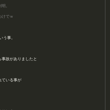
判明。
わけでｗ
いう事。
ら事故がありましたと
れている事が