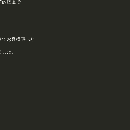
較的軽度で
。
せてお客様宅へと
ました。