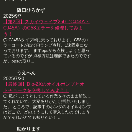
阪口ひろかず
2025/9/7
【第2回】スカイウェイブ250（CJ44A・
CJ45A）のC58エラーを修理してみよ
う！
CJ45AタイプMに乗っております。C58のエ
ラーコードが出てFIランプ点灯、1速固定にな
っております。 まずppsから点検しようと思っ
ているのですが 点検方法は理解できたのでです
が、ppsの取り...
うえへん
2025/7/20
【最終回】Dio-ZXのオイルポンプとオー
トチョークを交換してみよう！
私がしようとしている作業をそのまま解説し
てくれていて、大変ありがたく拝読いたしまし
た。 ところで、記事中のホンダのオイルポンプ
はどこで、どのようにして購入したのでしょう
か？それがとても知りたい！ ...
助かります