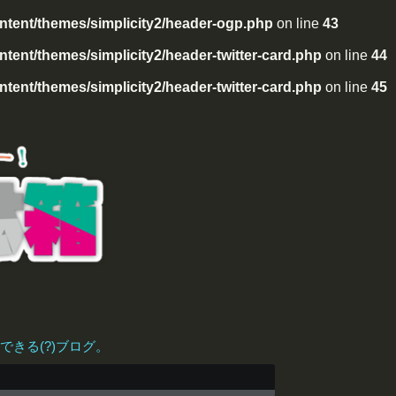
tent/themes/simplicity2/header-ogp.php
on line
43
ent/themes/simplicity2/header-twitter-card.php
on line
44
ent/themes/simplicity2/header-twitter-card.php
on line
45
きる(?)ブログ。