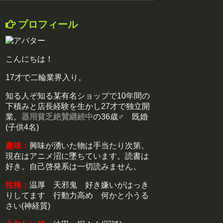
プロフィール
こんにちは！
17才で二輪業界入り。
知る人ぞ知る某有名ショップで10年間の
下積みと店長経験を生かし27才で独立開
業。
器用貧乏絶賛継続中
の36歳♂ 既婚
(子供4名)
趣味：
興味が湧いた物は手当たり次第。
現在はアニメ沼に墜ちています。読書は
好き。自己啓発系は一切読みません。
性格：
温厚 天邪鬼 好き嫌いがはっき
りしてます 行動力高め 何かと小うる
さい(神経質)