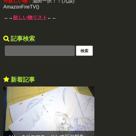
今欲しい物：
油田一択！！(冗談)
AmazonFireTV()
→→
欲しい物リスト
←←
記事検索
新着記事