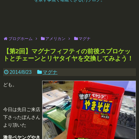
ブログホーム
アメリカン
マグナ
【第2回】マグナフィフティの前後スプロケッ
トとチェーンとリヤタイヤを交換してみよう！
2014/8/23
マグナ
ども。
今日は先日ご来店
下さったぼんさん
より頂いた
激
辛
ペヤングやき