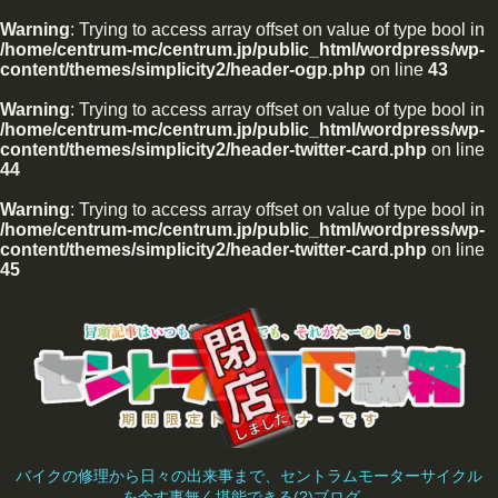
Warning
: Trying to access array offset on value of type bool in
/home/centrum-mc/centrum.jp/public_html/wordpress/wp-
content/themes/simplicity2/header-ogp.php
on line
43
Warning
: Trying to access array offset on value of type bool in
/home/centrum-mc/centrum.jp/public_html/wordpress/wp-
content/themes/simplicity2/header-twitter-card.php
on line
44
Warning
: Trying to access array offset on value of type bool in
/home/centrum-mc/centrum.jp/public_html/wordpress/wp-
content/themes/simplicity2/header-twitter-card.php
on line
45
バイクの修理から日々の出来事まで、セントラムモーターサイクル
を余す事無く堪能できる(?)ブログ。