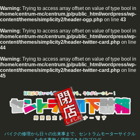
Warning
: Trying to access array offset on value of type bool in
/home/centrum-mc/centrum.jp/public_html/wordpress/wp-
content/themes/simplicity2/header-ogp.php
on line
43
Warning
: Trying to access array offset on value of type bool in
/home/centrum-mc/centrum.jp/public_html/wordpress/wp-
content/themes/simplicity2/header-twitter-card.php
on line
44
Warning
: Trying to access array offset on value of type bool in
/home/centrum-mc/centrum.jp/public_html/wordpress/wp-
content/themes/simplicity2/header-twitter-card.php
on line
45
バイクの修理から日々の出来事まで、セントラムモーターサイクル
を余す事無く堪能できる(?)ブログ。