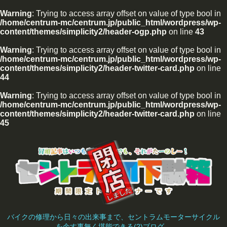
Warning
: Trying to access array offset on value of type bool in
/home/centrum-mc/centrum.jp/public_html/wordpress/wp-
content/themes/simplicity2/header-ogp.php
on line
43
Warning
: Trying to access array offset on value of type bool in
/home/centrum-mc/centrum.jp/public_html/wordpress/wp-
content/themes/simplicity2/header-twitter-card.php
on line
44
Warning
: Trying to access array offset on value of type bool in
/home/centrum-mc/centrum.jp/public_html/wordpress/wp-
content/themes/simplicity2/header-twitter-card.php
on line
45
バイクの修理から日々の出来事まで、セントラムモーターサイクル
を余す事無く堪能できる(?)ブログ。