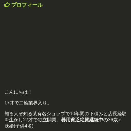
プロフィール
こんにちは！
17才で二輪業界入り。
知る人ぞ知る某有名ショップで10年間の下積みと店長経験
を生かし27才で独立開業。
器用貧乏絶賛継続中
の36歳♂
既婚(子供4名)