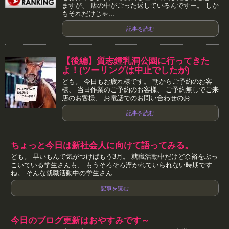
ますが、 店の中がごった返しているんですー。 しか
もそれだけじゃ...
記事を読む
【後編】質志鍾乳洞公園に行ってきた
よ！(ツーリングは中止でしたが)
ども。 今日もお疲れ様です。 朝からご予約のお客
様、 当日作業のご予約のお客様、 ご予約無しでご来
店のお客様、 お電話でのお問い合わせのお...
記事を読む
ちょっと今日は新社会人に向けて語ってみる。
ども。 早いもんで気がつけばもう3月。 就職活動中だけど余裕をぶっ
こいている学生さんも、 もうそろそろ浮かれていられない時期です
ね。 そんな就職活動中の学生さん...
記事を読む
今日のブログ更新はおやすみです～