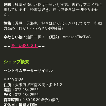
趣味：
興味が湧いた物は手当たり次第。現在はアニメ沼に
墜ちています。読書は好き。自己啓発系は一切読みませ
ん。
性格：
温厚 天邪鬼 好き嫌いがはっきりしてます 行動
力高め 何かと小うるさい(神経質)
今欲しい物：
油田一択！！(冗談) AmazonFireTV()
→→
欲しい物リスト
←←
ショップ概要
セントラムモーターサイクル
〒590-0136
住所：
大阪府堺市南区美木多上1-2
電話：
072-284-2555
FAX：
072-284-2556
営業時間：
9:30-19:30※予約優先
定休日：
毎週火曜日