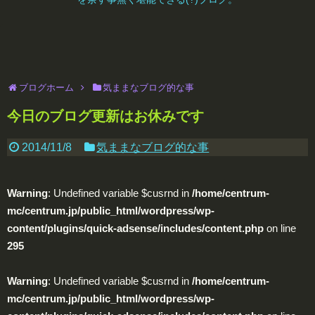
ブログホーム
気ままなブログ的な事
今日のブログ更新はお休みです
2014/11/8
気ままなブログ的な事
Warning
: Undefined variable $cusrnd in
/home/centrum-
mc/centrum.jp/public_html/wordpress/wp-
content/plugins/quick-adsense/includes/content.php
on line
295
Warning
: Undefined variable $cusrnd in
/home/centrum-
mc/centrum.jp/public_html/wordpress/wp-