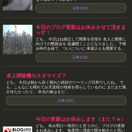
記事を読む
今日のブログ更新はお休みさせて頂きま
っす！
ども。 今日はね独立して開業を目指す 友人と開業に
向けての懇親会を 急遽開くことになりました。 下積
み時代を経て、ついについに 車屋さんを開業する...
記事を読む
卓上掃除機カスタマイズ？
ども。 今日は朝から良く晴れた絶好のツーリング日和でしたね。 で
も、こんなにも晴れてお天道様が地表を照らしているのに まだまだ風
が冷たかったり。 本当の春はまだ...
記事を読む
今日の更新はお休みします（また？ｗ）
ども。 休み明け一発目だと言うのに、ブログの更新
をお休みします。 毎度同じ理由で聞き飽きたと思い