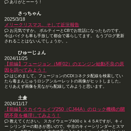
ありがとーーう！
さっちゃん
2025/3/18
メリークリスマス。そして近況報告
お元気ですか。 ボルティーとCBでお世話になったものです。
今はバイクも車も手放して都会で暮らしてます。 もうブログ更新
されることはないんでしょうか。。
ひゅーじょん
2024/11/25
【前編】フュージョン（MF02）のエンジン始動不良の原
因を調べてみよう！
はじめまして。フュージョンのCDIコネクタ配線を検索してい
たら毒まんじゅうロシアンルーレットの画像がヒットしました。
とりあえず画像を見ながら配線してみようと思います。
土倉
2024/11/17
【前編】スカイウェイブ250（CJ44A）のロック機構の開
閉不良を修理してみよう！
教えてください。 スカイウェーブ400ｃｋ４５Aですが。キィ
ー シリンダーの動きが悪いので。中古のキィーシリンダーとスマ