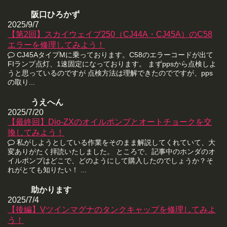
阪口ひろかず
2025/9/7
【第2回】スカイウェイブ250（CJ44A・CJ45A）のC58
エラーを修理してみよう！
CJ45AタイプMに乗っております。C58のエラーコードが出て
FIランプ点灯、1速固定になっております。 まずppsから点検しよ
うと思っているのですが 点検方法は理解できたのでですが、pps
の取り...
うえへん
2025/7/20
【最終回】Dio-ZXのオイルポンプとオートチョークを交
換してみよう！
私がしようとしている作業をそのまま解説してくれていて、大
変ありがたく拝読いたしました。 ところで、記事中のホンダのオ
イルポンプはどこで、どのようにして購入したのでしょうか？そ
れがとても知りたい！ ...
助かります
2025/7/4
【後編】Vツインマグナのタンクキャップを修理してみよ
う！