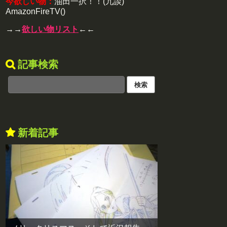
今欲しい物：
油田一択！！(冗談)
AmazonFireTV()
→→
欲しい物リスト
←←
記事検索
新着記事