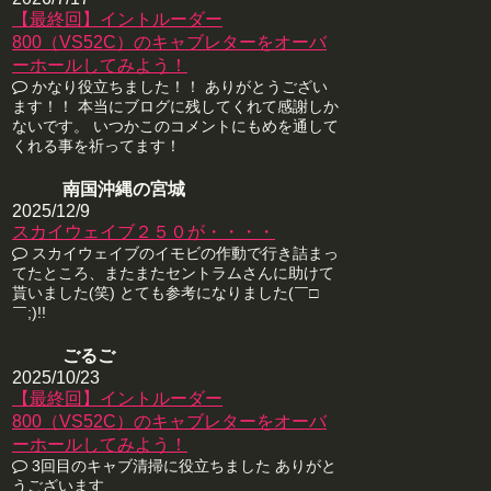
【最終回】イントルーダー
800（VS52C）のキャブレターをオーバ
ーホールしてみよう！
かなり役立ちました！！ ありがとうござい
ます！！ 本当にブログに残してくれて感謝しか
ないです。 いつかこのコメントにもめを通して
くれる事を祈ってます！
南国沖縄の宮城
2025/12/9
スカイウェイブ２５０が・・・・
スカイウェイブのイモビの作動で行き詰まっ
てたところ、またまたセントラムさんに助けて
貰いました(笑) とても参考になりました(￣□
￣;)!!
ごるご
2025/10/23
【最終回】イントルーダー
800（VS52C）のキャブレターをオーバ
ーホールしてみよう！
3回目のキャブ清掃に役立ちました ありがと
うございます