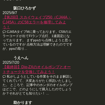
阪口ひろかず
2025/9/7
【第2回】スカイウェイブ250（CJ44A・
CJ45A）のC58エラーを修理してみよ
う！
CJ45AタイプMに乗っております。C58のエ
ラーコードが出てFIランプ点灯、1速固定にな
っております。 まずppsから点検しようと思っ
ているのですが 点検方法は理解できたのでです
が、ppsの取り...
うえへん
2025/7/20
【最終回】Dio-ZXのオイルポンプとオー
トチョークを交換してみよう！
私がしようとしている作業をそのまま解説し
てくれていて、大変ありがたく拝読いたしまし
た。 ところで、記事中のホンダのオイルポンプ
はどこで、どのようにして購入したのでしょう
か？それがとても知りたい！ ...
助かります