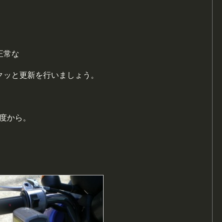
。
正常な
クッと更新を行いましょう。
温度から。