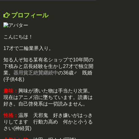
プロフィール
こんにちは！
17才で二輪業界入り。
知る人ぞ知る某有名ショップで10年間の
下積みと店長経験を生かし27才で独立開
業。
器用貧乏絶賛継続中
の36歳♂ 既婚
(子供4名)
趣味：
興味が湧いた物は手当たり次第。
現在はアニメ沼に墜ちています。読書は
好き。自己啓発系は一切読みません。
性格：
温厚 天邪鬼 好き嫌いがはっき
りしてます 行動力高め 何かと小うる
さい(神経質)