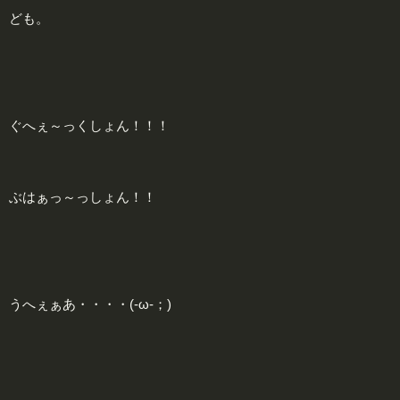
ども。
ぐへぇ～っくしょん！！！
ぶはぁっ～っしょん！！
うへぇぁあ・・・・(-ω-；)