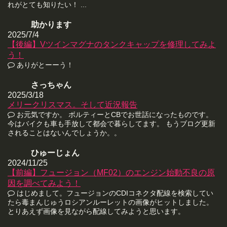
れがとても知りたい！ ...
助かります
2025/7/4
【後編】Vツインマグナのタンクキャップを修理してみよ
う！
ありがとーーう！
さっちゃん
2025/3/18
メリークリスマス。そして近況報告
お元気ですか。 ボルティーとCBでお世話になったものです。
今はバイクも車も手放して都会で暮らしてます。 もうブログ更新
されることはないんでしょうか。。
ひゅーじょん
2024/11/25
【前編】フュージョン（MF02）のエンジン始動不良の原
因を調べてみよう！
はじめまして。フュージョンのCDIコネクタ配線を検索してい
たら毒まんじゅうロシアンルーレットの画像がヒットしました。
とりあえず画像を見ながら配線してみようと思います。