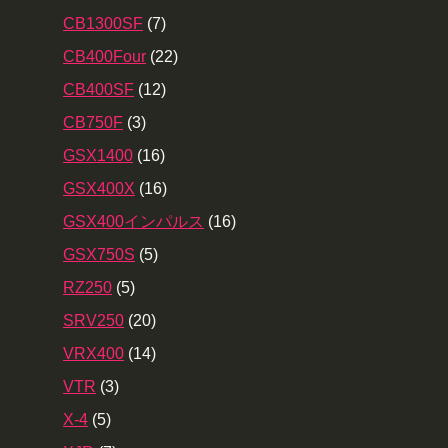
CB1300SF
(7)
CB400Four
(22)
CB400SF
(12)
CB750F
(3)
GSX1400
(16)
GSX400X
(16)
GSX400インパルス
(16)
GSX750S
(5)
RZ250
(5)
SRV250
(20)
VRX400
(14)
VTR
(3)
X-4
(5)