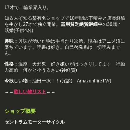
17才で二輪業界入り。
知る人ぞ知る某有名ショップで10年間の下積みと店長経験
を生かし27才で独立開業。
器用貧乏絶賛継続中
の36歳♂
既婚(子供4名)
趣味：
興味が湧いた物は手当たり次第。現在はアニメ沼に
墜ちています。読書は好き。自己啓発系は一切読みませ
ん。
性格：
温厚 天邪鬼 好き嫌いがはっきりしてます 行動
力高め 何かと小うるさい(神経質)
今欲しい物：
油田一択！！(冗談) AmazonFireTV()
→→
欲しい物リスト
←←
ショップ概要
セントラムモーターサイクル