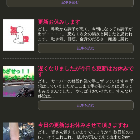
記事を読む
更新お休みします
ども。 昨晩から調子が悪く、今朝になっても調子が
出ず・・・・。 恐らく次女の腸炎と同じだと思われ
ます。 吐き気、目眩、全身のだるさ、頭痛に襲わ...
記事を読む
遅くなりましたが今日も更新はお休みで
す
ども。 サーバーの移設作業で手こずっていますｗ 予
想はしていましたがここまで手が掛かるとは 思って
もみませんでした。 やっぱりおいそれと、すんなり
移設は...
記事を読む
今日の更新はお休みさせて頂きますね
ども。 皆さん覚えていますでしょうか？ 数日前のコ
レ。 そうこれこれ。 破片が飛んで来て出来た2mm