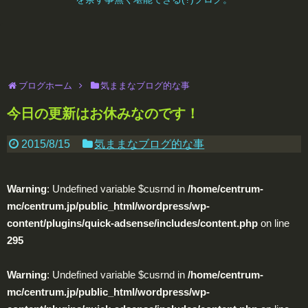
ブログホーム
気ままなブログ的な事
今日の更新はお休みなのです！
2015/8/15
気ままなブログ的な事
Warning
: Undefined variable $cusrnd in
/home/centrum-
mc/centrum.jp/public_html/wordpress/wp-
content/plugins/quick-adsense/includes/content.php
on line
295
Warning
: Undefined variable $cusrnd in
/home/centrum-
mc/centrum.jp/public_html/wordpress/wp-