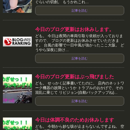
ぐらいの切創。 もうかれこれ...
記事を読む
今日のブログ更新はお休みします。
ども。 今日は夜間の車両引取り依頼が入っておりま
すので、 ブログの更新はお休みさせていただきま
す。 台風の影響で一日中風が強かったここ大阪。 ど
うやら深夜に掛け...
記事を読む
今日のブログ更新はぶっ飛びました
ども。 せっかく記事書いてたのに。 店内のネットワ
ーク機器の故障というか トラブルのおかげで、その
混乱に乗じて リビジョン(自動バックアップね)...
記事を読む
今日は体調不良のためお休みします
ども。 今朝から妙な咳が止まらないんですよね。 空