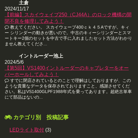
土倉
2024/11/17
【前編】スカイウェイブ250（CJ44A）のロック機構の開
閉不良を修理してみよう！
教えてください。 スカイウェーブ400ｃｋ４５Aですが。キィ
ー シリンダーの動きが悪いので。中古のキィーシリンダーとスマ
ートキー2個のセットを中古で手に入れましたセット方法がわかり
ません教えてくださ...
イントルーダー池上
2024/5/6
【第5回】VS1400イントルーダーのキャブレターをオー
バーホールしてみよう！
すでに閉店されているとのことで理解はしておりますが、この
ような貴重なデータを保存されておりますこと、感謝させてくだ
さい。私はVS1400GLPF1988年式を乗ってあります。超絶古単車
にて部品はないの...
カテゴリ別 投稿記事
LEDライト取付
(3)