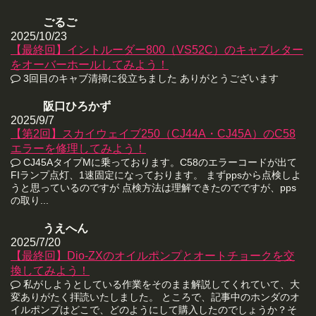
ごるご
2025/10/23
【最終回】イントルーダー800（VS52C）のキャブレター
をオーバーホールしてみよう！
3回目のキャブ清掃に役立ちました ありがとうございます
阪口ひろかず
2025/9/7
【第2回】スカイウェイブ250（CJ44A・CJ45A）のC58
エラーを修理してみよう！
CJ45AタイプMに乗っております。C58のエラーコードが出て
FIランプ点灯、1速固定になっております。 まずppsから点検しよ
うと思っているのですが 点検方法は理解できたのでですが、pps
の取り...
うえへん
2025/7/20
【最終回】Dio-ZXのオイルポンプとオートチョークを交
換してみよう！
私がしようとしている作業をそのまま解説してくれていて、大
変ありがたく拝読いたしました。 ところで、記事中のホンダのオ
イルポンプはどこで、どのようにして購入したのでしょうか？そ