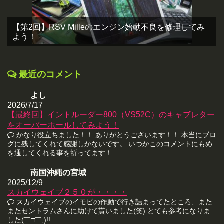
【第2回】RSV Milleのエンジン始動不良を修理してみ
よう！
最近のコメント
よし
2026/7/17
【最終回】イントルーダー800（VS52C）のキャブレター
をオーバーホールしてみよう！
かなり役立ちました！！ ありがとうございます！！ 本当にブロ
グに残してくれて感謝しかないです。 いつかこのコメントにもめ
を通してくれる事を祈ってます！
南国沖縄の宮城
2025/12/9
スカイウェイブ２５０が・・・・
スカイウェイブのイモビの作動で行き詰まってたところ、また
またセントラムさんに助けて貰いました(笑) とても参考になりま
した(￣□￣;)!!