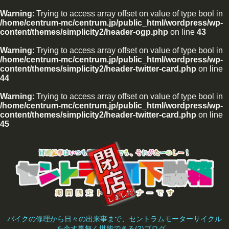
Warning
: Trying to access array offset on value of type bool in
/home/centrum-mc/centrum.jp/public_html/wordpress/wp-
content/themes/simplicity2/header-ogp.php
on line
43
Warning
: Trying to access array offset on value of type bool in
/home/centrum-mc/centrum.jp/public_html/wordpress/wp-
content/themes/simplicity2/header-twitter-card.php
on line
44
Warning
: Trying to access array offset on value of type bool in
/home/centrum-mc/centrum.jp/public_html/wordpress/wp-
content/themes/simplicity2/header-twitter-card.php
on line
45
バイクの修理から日々の出来事まで、セントラムモーターサイクル
を余す事無く堪能できる(?)ブログ。