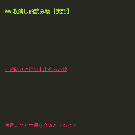
暇潰し的読み物【実話】
土砂降りの雨の中出会った彼
初音ミクと土偶を合体させると？