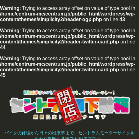
Warning
: Trying to access array offset on value of type bool in
/home/centrum-mc/centrum.jp/public_html/wordpress/wp-
content/themes/simplicity2/header-ogp.php
on line
43
Warning
: Trying to access array offset on value of type bool in
/home/centrum-mc/centrum.jp/public_html/wordpress/wp-
content/themes/simplicity2/header-twitter-card.php
on line
44
Warning
: Trying to access array offset on value of type bool in
/home/centrum-mc/centrum.jp/public_html/wordpress/wp-
content/themes/simplicity2/header-twitter-card.php
on line
45
バイクの修理から日々の出来事まで、セントラムモーターサイクル
を余す事無く堪能できる(?)ブログ。