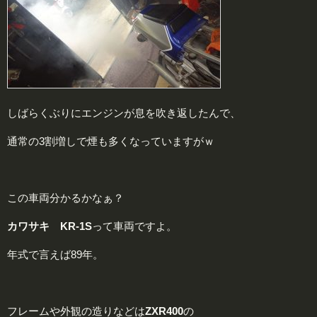
しばらくぶりにエンジンが息を吹き返したんで、
通常の3割増しで煙も多くなっていますがｗ
この車両分かるかなぁ？
カワサキ KR-1S
って車両ですよ。
年式で言えば89年。
フレームや外観の造りなどは
ZXR400
の