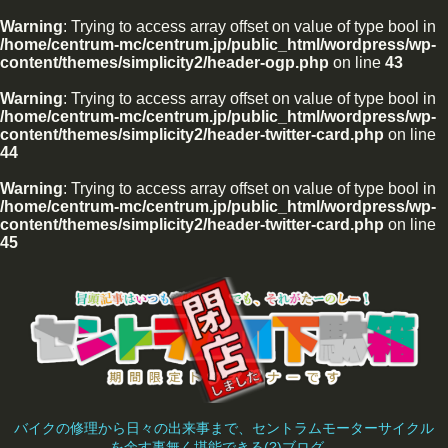
Warning
: Trying to access array offset on value of type bool in
/home/centrum-mc/centrum.jp/public_html/wordpress/wp-
content/themes/simplicity2/header-ogp.php
on line
43
Warning
: Trying to access array offset on value of type bool in
/home/centrum-mc/centrum.jp/public_html/wordpress/wp-
content/themes/simplicity2/header-twitter-card.php
on line
44
Warning
: Trying to access array offset on value of type bool in
/home/centrum-mc/centrum.jp/public_html/wordpress/wp-
content/themes/simplicity2/header-twitter-card.php
on line
45
バイクの修理から日々の出来事まで、セントラムモーターサイクル
を余す事無く堪能できる(?)ブログ。