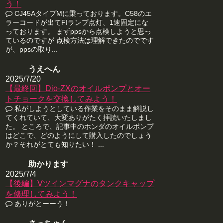
う！
CJ45AタイプMに乗っております。C58のエ
ラーコードが出てFIランプ点灯、1速固定にな
っております。 まずppsから点検しようと思っ
ているのですが 点検方法は理解できたのでです
が、ppsの取り...
うえへん
2025/7/20
【最終回】Dio-ZXのオイルポンプとオー
トチョークを交換してみよう！
私がしようとしている作業をそのまま解説し
てくれていて、大変ありがたく拝読いたしまし
た。 ところで、記事中のホンダのオイルポンプ
はどこで、どのようにして購入したのでしょう
か？それがとても知りたい！ ...
助かります
2025/7/4
【後編】Vツインマグナのタンクキャップ
を修理してみよう！
ありがとーーう！