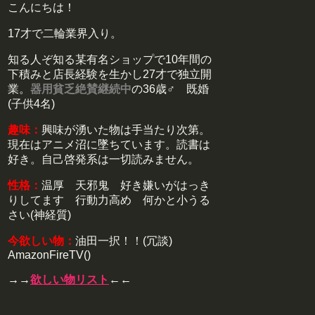
こんにちは！
17才で二輪業界入り。
知る人ぞ知る某有名ショップで10年間の
下積みと店長経験を生かし27才で独立開
業。
器用貧乏絶賛継続中
の36歳♂ 既婚
(子供4名)
趣味：
興味が湧いた物は手当たり次第。
現在はアニメ沼に墜ちています。読書は
好き。自己啓発系は一切読みません。
性格：
温厚 天邪鬼 好き嫌いがはっき
りしてます 行動力高め 何かと小うる
さい(神経質)
今欲しい物：
油田一択！！(冗談)
AmazonFireTV()
→→
欲しい物リスト
←←