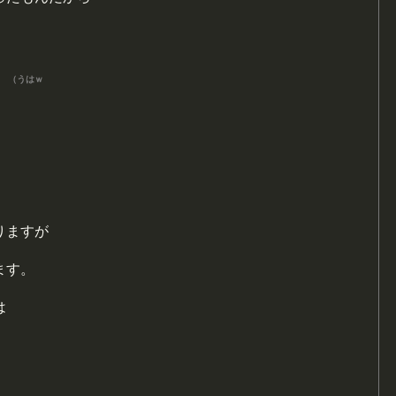
！
（うはｗ
りますが
ます。
は