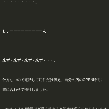
・・・・・・・・・。
しぃーー
ーー
ーー
ーー
ー
ん
来ず・
来ず・
来ず・
来ず・・・。
仕方ないので電話して用件だけ伝え、自分の店のOPEN時間に
間に合わせて帰社しました。
いつもよりも1時間ほど早く起きると初めは眠くて仕方ありませ