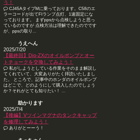
う！
CJ45AタイプMに乗っております。C58のエ
ラーコードが出てFIランプ点灯、1速固定にな
っております。 まずppsから点検しようと思っ
ているのですが 点検方法は理解できたのでです
が、ppsの取り...
うえへん
2025/7/20
【最終回】Dio-ZXのオイルポンプとオー
トチョークを交換してみよう！
私がしようとしている作業をそのまま解説し
てくれていて、大変ありがたく拝読いたしまし
た。 ところで、記事中のホンダのオイルポンプ
はどこで、どのようにして購入したのでしょう
か？それがとても知りたい！ ...
助かります
2025/7/4
【後編】Vツインマグナのタンクキャップ
を修理してみよう！
ありがとーーう！