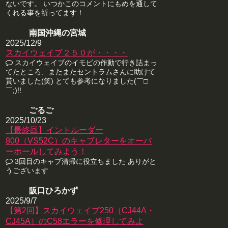
ないです。 いつかこのコメントにもめを通して
くれる事を祈ってます！
南国沖縄の宮城
2025/12/9
スカイウェイブ２５０が・・・・
スカイウェイブのイモビの作動で行き詰まっ
てたところ、またまたセントラムさんに助けて
貰いました(笑) とても参考になりました(￣□
￣;)!!
ごるご
2025/10/23
【最終回】イントルーダー
800（VS52C）のキャブレターをオーバ
ーホールしてみよう！
3回目のキャブ清掃に役立ちました ありがと
うございます
阪口ひろかず
2025/9/7
【第2回】スカイウェイブ250（CJ44A・
CJ45A）のC58エラーを修理してみよ