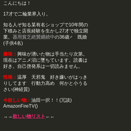
こんにちは！
17才で二輪業界入り。
知る人ぞ知る某有名ショップで10年間の
下積みと店長経験を生かし27才で独立開
業。
器用貧乏絶賛継続中
の36歳♂ 既婚
(子供4名)
趣味：
興味が湧いた物は手当たり次第。
現在はアニメ沼に墜ちています。読書は
好き。自己啓発系は一切読みません。
性格：
温厚 天邪鬼 好き嫌いがはっき
りしてます 行動力高め 何かと小うる
さい(神経質)
今欲しい物：
油田一択！！(冗談)
AmazonFireTV()
→→
欲しい物リスト
←←