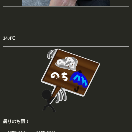
14.4℃
曇りのち雨！