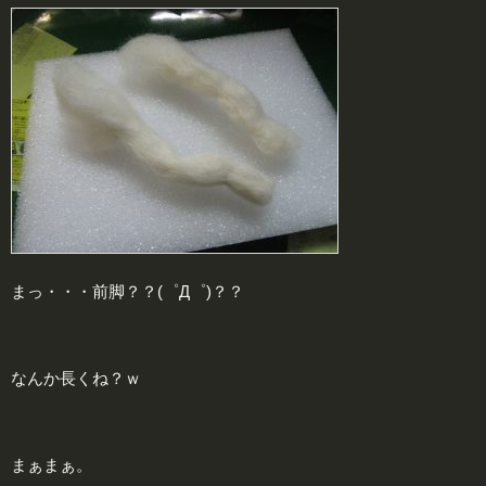
まっ・・・前脚？？(゜Д゜)？？
なんか長くね？ｗ
まぁまぁ。