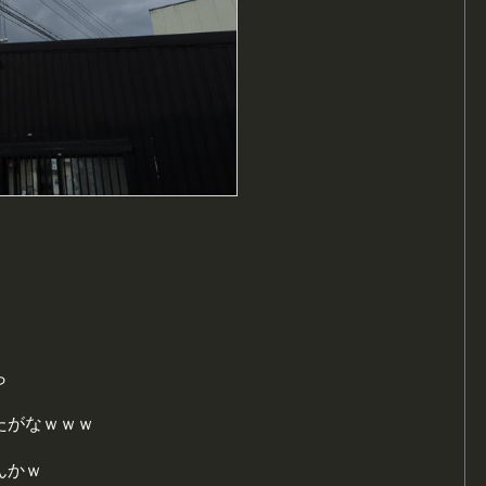
ら
たがなｗｗｗ
んかｗ