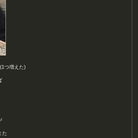
1つ増えた)
ば
が
また