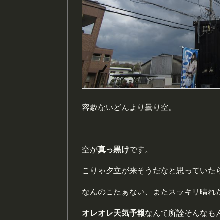
容赦ないどんより曇り空。
空が
真っ黒け
です。
こりゃ夕立が来そうだなと思っていた
なんのこたぁない、またスッキリ晴れ
オレオレ天気予報
なんて所詮そんなも