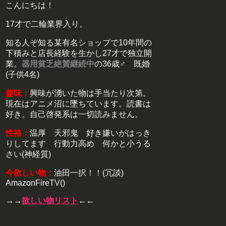
こんにちは！
17才で二輪業界入り。
知る人ぞ知る某有名ショップで10年間の
下積みと店長経験を生かし27才で独立開
業。
器用貧乏絶賛継続中
の36歳♂ 既婚
(子供4名)
趣味：
興味が湧いた物は手当たり次第。
現在はアニメ沼に墜ちています。読書は
好き。自己啓発系は一切読みません。
性格：
温厚 天邪鬼 好き嫌いがはっき
りしてます 行動力高め 何かと小うる
さい(神経質)
今欲しい物：
油田一択！！(冗談)
AmazonFireTV()
→→
欲しい物リスト
←←