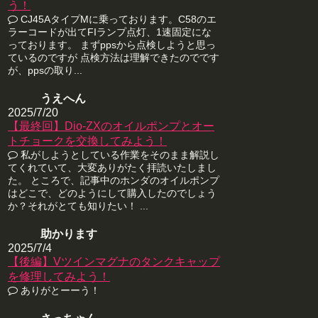
う！
CJ45AタイプMに乗っております。C58のエ
ラーコードが出てFIランプ点灯、1速固定にな
っております。 まずppsから点検しようと思っ
ているのですが 点検方法は理解できたのでです
が、ppsの取り...
うえへん
2025/7/20
【最終回】Dio-ZXのオイルポンプとオー
トチョークを交換してみよう！
私がしようとしている作業をそのまま解説し
てくれていて、大変ありがたく拝読いたしまし
た。 ところで、記事中のホンダのオイルポンプ
はどこで、どのようにして購入したのでしょう
か？それがとても知りたい！ ...
助かります
2025/7/4
【後編】Vツインマグナのタンクキャップ
を修理してみよう！
ありがとーーう！