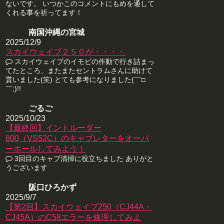
ないです。 いつかこのコメントにもめを通して
くれる事を祈ってます！
南国沖縄の宮城
2025/12/9
スカイウェイブ２５０が・・・・
スカイウェイブのイモビの作動で行き詰まっ
てたところ、またまたセントラムさんに助けて
貰いました(笑) とても参考になりました(￣□
￣;)!!
ごるご
2025/10/23
【最終回】イントルーダー
800（VS52C）のキャブレターをオーバ
ーホールしてみよう！
3回目のキャブ清掃に役立ちました ありがと
うございます
阪口ひろかず
2025/9/7
【第2回】スカイウェイブ250（CJ44A・
CJ45A）のC58エラーを修理してみよ