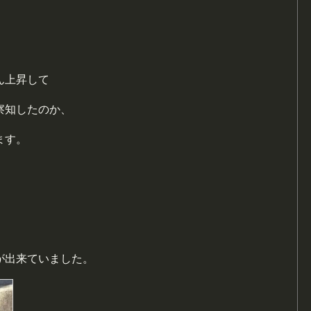
ん上昇して
察知したのか、
ます。
が出来ていました。