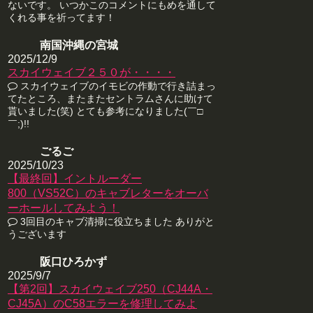
ないです。 いつかこのコメントにもめを通して
くれる事を祈ってます！
南国沖縄の宮城
2025/12/9
スカイウェイブ２５０が・・・・
スカイウェイブのイモビの作動で行き詰まっ
てたところ、またまたセントラムさんに助けて
貰いました(笑) とても参考になりました(￣□
￣;)!!
ごるご
2025/10/23
【最終回】イントルーダー
800（VS52C）のキャブレターをオーバ
ーホールしてみよう！
3回目のキャブ清掃に役立ちました ありがと
うございます
阪口ひろかず
2025/9/7
【第2回】スカイウェイブ250（CJ44A・
CJ45A）のC58エラーを修理してみよ