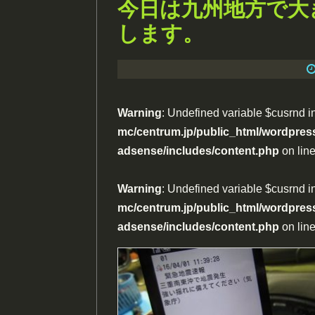
今日は九州地方で大
します。
Warning
: Undefined variable $cusrnd i
mc/centrum.jp/public_html/wordpress
adsense/includes/content.php
on lin
Warning
: Undefined variable $cusrnd i
mc/centrum.jp/public_html/wordpress
adsense/includes/content.php
on lin