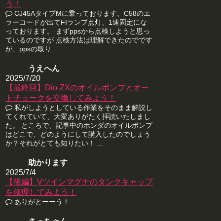
う！
CJ45AタイプMに乗っております。C58のエ
ラーコードが出てFIランプ点灯、1速固定にな
っております。 まずppsから点検しようと思っ
ているのですが 点検方法は理解できたのでです
が、ppsの取り...
うえへん
2025/7/20
【最終回】Dio-ZXのオイルポンプとオー
トチョークを交換してみよう！
私がしようとしている作業をそのまま解説し
てくれていて、大変ありがたく拝読いたしまし
た。 ところで、記事中のホンダのオイルポンプ
はどこで、どのようにして購入したのでしょう
か？それがとても知りたい！ ...
助かります
2025/7/4
【後編】Vツインマグナのタンクキャップ
を修理してみよう！
ありがとーーう！