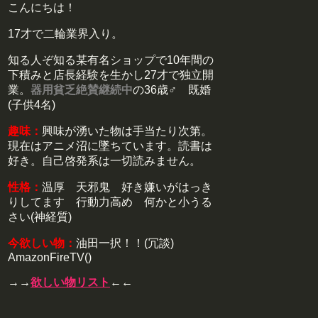
こんにちは！
17才で二輪業界入り。
知る人ぞ知る某有名ショップで10年間の
下積みと店長経験を生かし27才で独立開
業。
器用貧乏絶賛継続中
の36歳♂ 既婚
(子供4名)
趣味：
興味が湧いた物は手当たり次第。
現在はアニメ沼に墜ちています。読書は
好き。自己啓発系は一切読みません。
性格：
温厚 天邪鬼 好き嫌いがはっき
りしてます 行動力高め 何かと小うる
さい(神経質)
今欲しい物：
油田一択！！(冗談)
AmazonFireTV()
→→
欲しい物リスト
←←