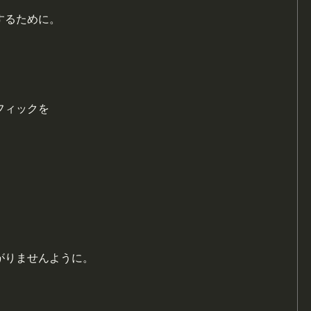
するために。
フィックを
。
がりませんように。