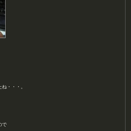
たね・・・。
ので