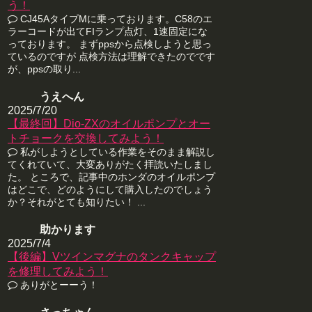
う！
CJ45AタイプMに乗っております。C58のエ
ラーコードが出てFIランプ点灯、1速固定にな
っております。 まずppsから点検しようと思っ
ているのですが 点検方法は理解できたのでです
が、ppsの取り...
うえへん
2025/7/20
【最終回】Dio-ZXのオイルポンプとオー
トチョークを交換してみよう！
私がしようとしている作業をそのまま解説し
てくれていて、大変ありがたく拝読いたしまし
た。 ところで、記事中のホンダのオイルポンプ
はどこで、どのようにして購入したのでしょう
か？それがとても知りたい！ ...
助かります
2025/7/4
【後編】Vツインマグナのタンクキャップ
を修理してみよう！
ありがとーーう！