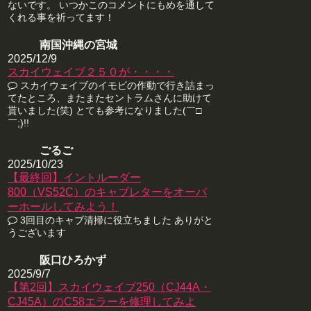
ないです。 いつかこのコメントにもめを通して
くれる事を祈ってます！
南国沖縄の宮城
2025/12/9
スカイウェイブ２５０が・・・・
スカイウェイブのイモビの作動で行き詰まっ
てたところ、またまたセントラムさんに助けて
貰いました(笑) とても参考になりました(￣□
￣;)!!
ごるご
2025/10/23
【最終回】イントルーダー
800（VS52C）のキャブレターをオーバ
ーホールしてみよう！
3回目のキャブ清掃に役立ちました ありがと
うございます
阪口ひろかず
2025/9/7
【第2回】スカイウェイブ250（CJ44A・
CJ45A）のC58エラーを修理してみよ