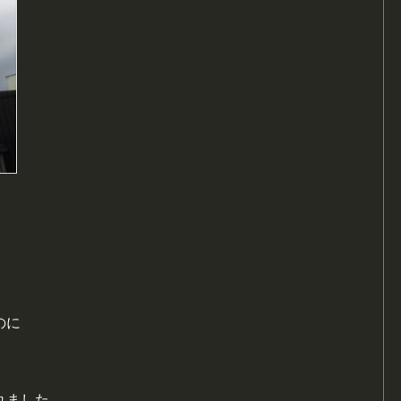
のに
れました。