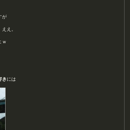
すが
。ええ。
よｗ
好き
には