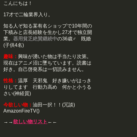
こんにちは！
17才で二輪業界入り。
知る人ぞ知る某有名ショップで10年間の
下積みと店長経験を生かし27才で独立開
業。
器用貧乏絶賛継続中
の36歳♂ 既婚
(子供4名)
趣味：
興味が湧いた物は手当たり次第。
現在はアニメ沼に墜ちています。読書は
好き。自己啓発系は一切読みません。
性格：
温厚 天邪鬼 好き嫌いがはっき
りしてます 行動力高め 何かと小うる
さい(神経質)
今欲しい物：
油田一択！！(冗談)
AmazonFireTV()
→→
欲しい物リスト
←←