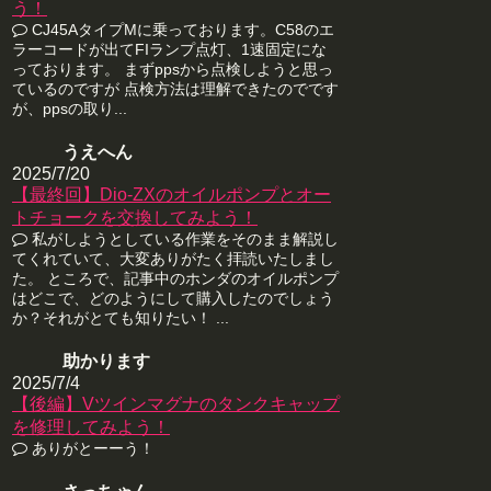
う！
CJ45AタイプMに乗っております。C58のエ
ラーコードが出てFIランプ点灯、1速固定にな
っております。 まずppsから点検しようと思っ
ているのですが 点検方法は理解できたのでです
が、ppsの取り...
うえへん
2025/7/20
【最終回】Dio-ZXのオイルポンプとオー
トチョークを交換してみよう！
私がしようとしている作業をそのまま解説し
てくれていて、大変ありがたく拝読いたしまし
た。 ところで、記事中のホンダのオイルポンプ
はどこで、どのようにして購入したのでしょう
か？それがとても知りたい！ ...
助かります
2025/7/4
【後編】Vツインマグナのタンクキャップ
を修理してみよう！
ありがとーーう！