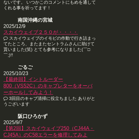
ないです。 いつかこのコメントにもめを通して
くれる事を祈ってます！
南国沖縄の宮城
2025/12/9
スカイウェイブ２５０が・・・・
スカイウェイブのイモビの作動で行き詰まっ
てたところ、またまたセントラムさんに助けて
貰いました(笑) とても参考になりました(￣□
￣;)!!
ごるご
2025/10/23
【最終回】イントルーダー
800（VS52C）のキャブレターをオーバ
ーホールしてみよう！
3回目のキャブ清掃に役立ちました ありがと
うございます
阪口ひろかず
2025/9/7
【第2回】スカイウェイブ250（CJ44A・
CJ45A）のC58エラーを修理してみよ