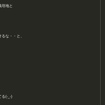
栽培地と
けるな・・と、
-_-)