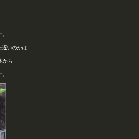
す。
た遅いのかは
木から
す。