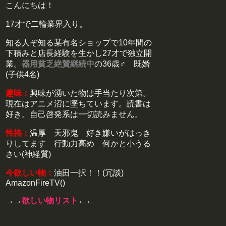
こんにちは！
17才で二輪業界入り。
知る人ぞ知る某有名ショップで10年間の
下積みと店長経験を生かし27才で独立開
業。
器用貧乏絶賛継続中
の36歳♂ 既婚
(子供4名)
趣味：
興味が湧いた物は手当たり次第。
現在はアニメ沼に墜ちています。読書は
好き。自己啓発系は一切読みません。
性格：
温厚 天邪鬼 好き嫌いがはっき
りしてます 行動力高め 何かと小うる
さい(神経質)
今欲しい物：
油田一択！！(冗談)
AmazonFireTV()
→→
欲しい物リスト
←←