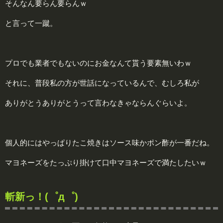
そんなん要らん要らんｗ
と言って一蹴。
プロでも業者でもないのにお金なんて貰う要素無いわｗ
それに、普段私の方が世話になっているんで、むしろ私が
ありがとうありがとうって言わなきゃならんぐらいよ。
個人的にはやっぱりたこ焼きはソース味かポン酢が一番だね。
マヨネーズをたっぷり掛けて口中マヨネーズで満たしたいｗ
斬新っ！(゜д゜)