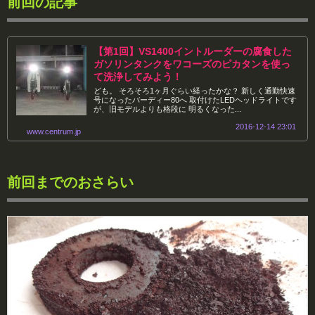
前回の記事
【第1回】VS1400イントルーダーの腐食した
ガソリンタンクをワコーズのピカタンを使っ
て洗浄してみよう！
ども。 そろそろ1ヶ月ぐらい経ったかな？ 新しく通勤快速
号になったバーディー80へ 取付けたLEDヘッドライトです
が、旧モデルよりも格段に 明るくなった...
2016-12-14 23:01
www.centrum.jp
前回までのおさらい