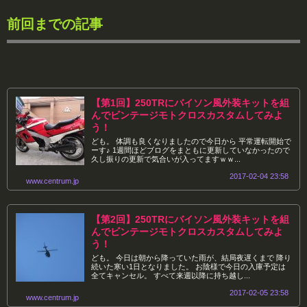
前回までの記事
【第1回】250TRにバイソン風外装キットを組
んでビンテージモトクロスカスタムしてみよ
う！
ども。 体調も良くなりましたので今日から 平常運転開始で
ーす♪ 1週間ほどブログをまともに更新していなかったので
久し振りの更新で気合いが入ってますｗｗ...
2017-02-04 23:58
www.centrum.jp
【第2回】250TRにバイソン風外装キットを組
んでビンテージモトクロスカスタムしてみよ
う！
ども。 今日は朝から降っていた雨が、結局夜遅くまで 降り
続いた寒い1日となりました。 お陰様で今日の入庫予定は
全てキャンセル。 すべて来週以降に持ち越し...
2017-02-05 23:58
www.centrum.jp