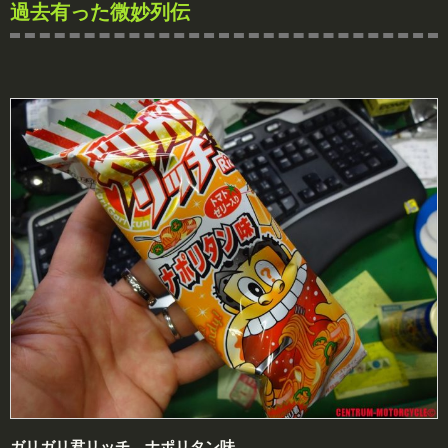
過去有った微妙列伝
ガリガリ君リッチ ナポリタン味