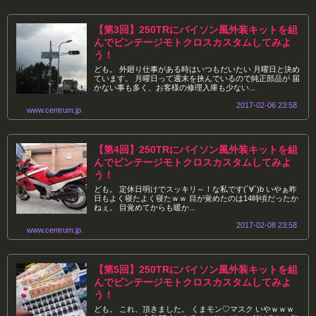
【第3回】250TRにバイソン風外装キットを組
んでビンテージモトクロスカスタムしてみよ
う！
ども。 外廻り仕事がある時はいつもだいたい 月曜日と決め
ています。 月曜日って週末を挟んでいるので純正部品が 届
かない事も多く、お客様の修理入庫も少ない...
2017-02-06 23:58
www.centrum.jp
【第4回】250TRにバイソン風外装キットを組
んでビンテージモトクロスカスタムしてみよ
う！
ども。 定休日明けでスッキリ～！な私です(´∀`)b いやぁ昨
日もよく寝たよく寝たｗｗ 目が覚めたのは14時頃だったか
ねぇ。 目覚めてからも暖か...
2017-02-08 23:58
www.centrum.jp
【第5回】250TRにバイソン風外装キットを組
んでビンテージモトクロスカスタムしてみよ
う！
ども。 これ、頂きました。 くまモン♡マスク いやｗｗｗ