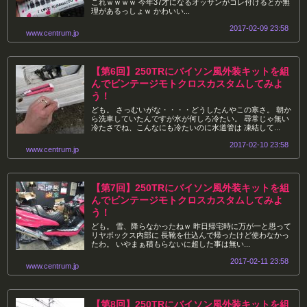
これｗｗｗｗ 今年37才になるオッサンがコレ付けるとか無
理があるっしょｗ かわいい...
2017-02-09 23:58
www.centrum.jp
【第6回】250TRにバイソン風外装キットを組
んでビンテージモトクロスカスタムしてみよ
う！
ども。 さっむいがな・・・・どうしたんやこの寒さ。 朝か
ら洗車していたんですが水が何しろ冷たい。 尋常じゃ無い
冷たさでね、こんなにも冷たいのに水道管は 凍結して...
2017-02-10 23:58
www.centrum.jp
【第7回】250TRにバイソン風外装キットを組
んでビンテージモトクロスカスタムしてみよ
う！
ども。 雪、降らなかったねｗ 昨日帰宅時に万が一と思って
リヤボックス内部に 長靴を仕込んで帰ったけど使わなかっ
たわ。 いやまぁ積もらないに超した事は無い...
2017-02-11 23:58
www.centrum.jp
【第8回】250TRにバイソン風外装キットを組