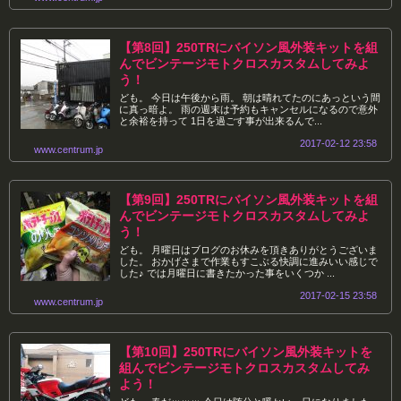
【第8回】250TRにバイソン風外装キットを組
んでビンテージモトクロスカスタムしてみよ
う！
ども。 今日は午後から雨。 朝は晴れてたのにあっという間
に真っ暗よ。 雨の週末は予約もキャンセルになるので意外
と余裕を持って 1日を過ごす事が出来るんで...
2017-02-12 23:58
www.centrum.jp
【第9回】250TRにバイソン風外装キットを組
んでビンテージモトクロスカスタムしてみよ
う！
ども。 月曜日はブログのお休みを頂きありがとうございま
した。 おかげさまで作業もすこぶる快調に進みいい感じで
した♪ では月曜日に書きたかった事をいくつか ...
2017-02-15 23:58
www.centrum.jp
【第10回】250TRにバイソン風外装キットを
組んでビンテージモトクロスカスタムしてみ
よう！