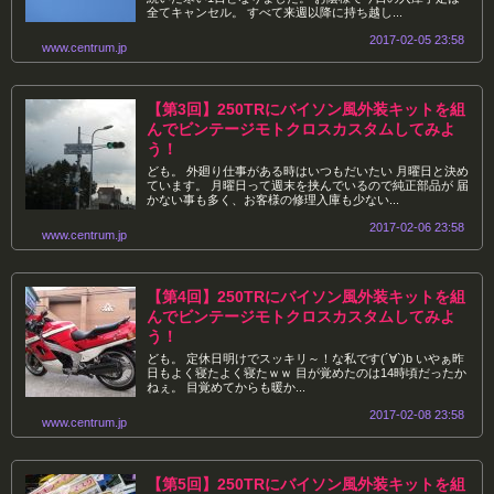
全てキャンセル。 すべて来週以降に持ち越し...
2017-02-05 23:58
www.centrum.jp
【第3回】250TRにバイソン風外装キットを組
んでビンテージモトクロスカスタムしてみよ
う！
ども。 外廻り仕事がある時はいつもだいたい 月曜日と決め
ています。 月曜日って週末を挟んでいるので純正部品が 届
かない事も多く、お客様の修理入庫も少ない...
2017-02-06 23:58
www.centrum.jp
【第4回】250TRにバイソン風外装キットを組
んでビンテージモトクロスカスタムしてみよ
う！
ども。 定休日明けでスッキリ～！な私です(´∀`)b いやぁ昨
日もよく寝たよく寝たｗｗ 目が覚めたのは14時頃だったか
ねぇ。 目覚めてからも暖か...
2017-02-08 23:58
www.centrum.jp
【第5回】250TRにバイソン風外装キットを組