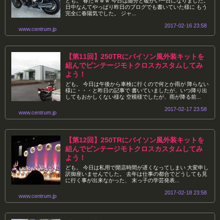
ども。 春だｗｗｗ 今日は随分と暖かい一日になりました。
日中なんてやっぱり昨日のブログでも書いていた様に もう
完全に春陽気でした。 ジャ...
2017-02-16 23:58
www.centrum.jp
【第11回】250TRにバイソン風外装キットを
組んでビンテージモトクロスカスタムしてみ
よう！
ども。 今日は午後から車検に行くので何とか雨が 降らない
様に・・・と昨日の記事で 書いていましたが、いつ降り出
してもおかしくない様な 空模様でしたが、雨が降る前...
2017-02-17 23:58
www.centrum.jp
【第12回】250TRにバイソン風外装キットを
組んでビンテージモトクロスカスタムしてみ
よう！
ども。 今日は私用で開店時間が遅くなってしまい 大変申し
訳御座いませんでした。 去年は仕事の都合でどうしても見
に行く事が出来なかった、 末っ子の学芸発表...
2017-02-18 23:58
www.centrum.jp