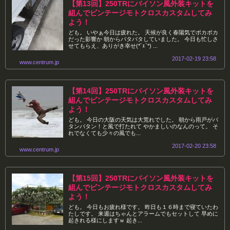
【第13回】250TRにバイソン風外装キットを
組んでビンテージモトクロスカスタムしてみ
よう！
ども。 いやぁ今日は疲れた。 天候が良く春陽気でポカポカ
だった影響か 朝からバタバタしていました。 今日も忙しさ
せてもらえ、ありがき幸せ(*´ｪ`*) ...
2017-02-19 23:58
www.centrum.jp
【第14回】250TRにバイソン風外装キットを
組んでビンテージモトクロスカスタムしてみ
よう！
ども。 今日の大阪の天気は大荒れでした。 朝から雨戸がバ
タンバタン！と風で打たれて やかましいのなんのって。 そ
れでなくても少々の風でも...
2017-02-20 23:58
www.centrum.jp
【第15回】250TRにバイソン風外装キットを
組んでビンテージモトクロスカスタムしてみ
よう！
ども。 今日もお疲れ様です。 昨日も１６時まで寝ていたわ
たしです。 来週はちゃんとアラームでもセットして 早めに
起きれる様にしますｗ 起き...