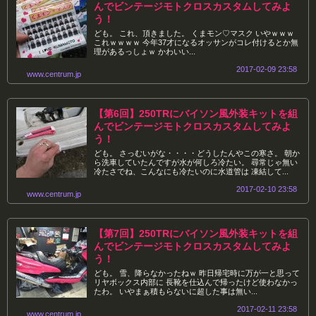
んでビンテージモトクロスカスタムしてみよ
う！
ども。 これ、頂きました。 くまモン♡マスク いやｗｗｗ
これｗｗｗｗ 今年37才になるオッサンがコレ付けるとか無
理があるっしょｗ かわいい...
2017-02-09 23:58
www.centrum.jp
【第6回】250TRにバイソン風外装キットを組
んでビンテージモトクロスカスタムしてみよ
う！
ども。 さっむいがな・・・・どうしたんやこの寒さ。 朝か
ら洗車していたんですが水が何しろ冷たい。 尋常じゃ無い
冷たさでね、こんなにも冷たいのに水道管は 凍結して...
2017-02-10 23:58
www.centrum.jp
【第7回】250TRにバイソン風外装キットを組
んでビンテージモトクロスカスタムしてみよ
う！
ども。 雪、降らなかったねｗ 昨日帰宅時に万が一と思って
リヤボックス内部に 長靴を仕込んで帰ったけど使わなかっ
たわ。 いやまぁ積もらないに超した事は無い...
2017-02-11 23:58
www.centrum.jp