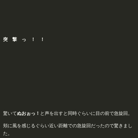
突
撃 っ ！ ！
驚いて
ぬおぉっ！
と声を出すと同時ぐらいに目の前で急旋回。
頬に風を感じるぐらい近い距離での急旋回だったので驚きまし
た。