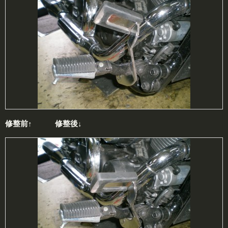
修整前↑
修整後↓