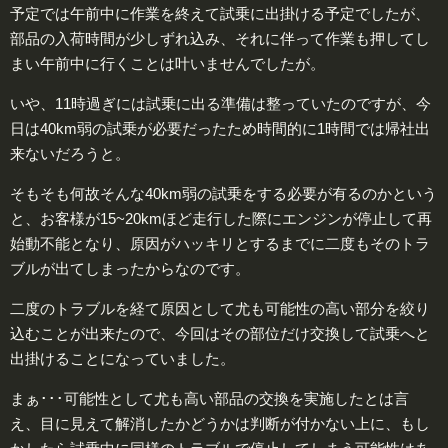
予定では午前中に作業を終えて試乗に出掛ける予定でしたが、
部品の入荷時間が少しずれ込み、それに伴って作業も押してし
まい午前中に行くことは叶いませんでしたが。
いや、11時過ぎには試乗に出る準備は整っていたのですが、今
日は40km弱の試乗が必要だったため時間的に1時間では帰社出
来ないだろうと。
そもそも何故そんな40km弱の試乗をする必要が有るのかという
と、お客様が15~20kmほど走行した際にエンジンが停止して再
始動不能となり、原因がハッキリとするまでに二度もそのトラ
ブルが出てしまったからなのです。
二度のトラブルを経て原因として尤も可能性の高い部分を絞り
込むことが出来たので、今回はその部位だけ交換して試乗へと
出掛けることになっていました。
まぁ･･･可能性として尤も高い部品の交換を実施したとは言
え、目に見えて解消したかどうかは判断が付かない上に、もし