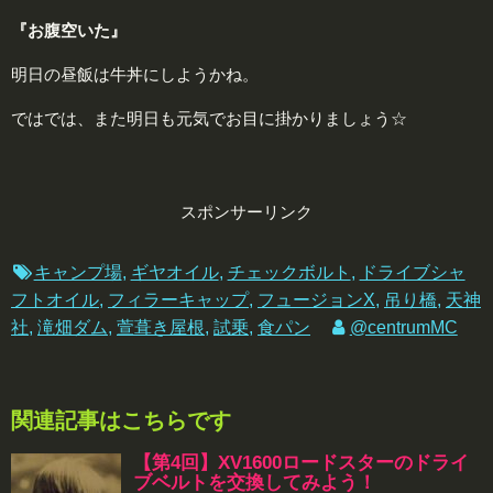
『お腹空いた』
明日の昼飯は牛丼にしようかね。
ではでは、また明日も元気でお目に掛かりましょう☆
スポンサーリンク
キャンプ場
,
ギヤオイル
,
チェックボルト
,
ドライブシャ
フトオイル
,
フィラーキャップ
,
フュージョンX
,
吊り橋
,
天神
社
,
滝畑ダム
,
萱葺き屋根
,
試乗
,
食パン
@centrumMC
関連記事はこちらです
【第4回】XV1600ロードスターのドライ
ブベルトを交換してみよう！