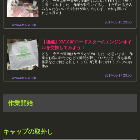
ども。 今日は朝一番から後輩がお店のお片付けをお手伝い
に来てくれました。 作業が長引いてるし、まだ終わる見込
みも立たないので片付けが進んでおらず、それを聞いてこ
れじゃ月末ま...
2017-05-15 23:58
www.centrum.jp
【後編】XV1600ロードスターのエンジンオイ
ルを交換してみよう！
ども。 今日の冒頭はサラリと短めにしたいと思います。 作
業やお店の片付けなどで時間が押していたりと、夜も事務
作業などで何かと忙しくって(;´Д`)月末にかけてブログのお
休み...
2017-05-17 23:58
www.centrum.jp
作業開始
キャップの取外し