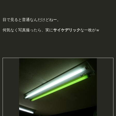
目で見ると普通なんだけどねー。
何気なく写真撮ったら、実に
サ
イ
ケ
デ
リ
ッ
ク
な一枚がｗ