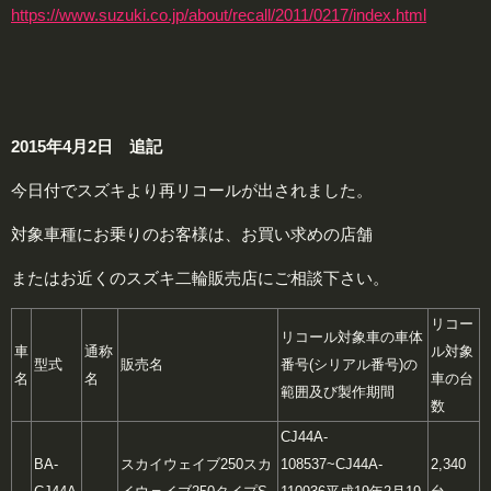
https://www.suzuki.co.jp/about/recall/2011/0217/index.html
2015年4月2日 追記
今日付でスズキより再リコールが出されました。
対象車種にお乗りのお客様は、お買い求めの店舗
またはお近くのスズキ二輪販売店にご相談下さい。
リコー
リコール対象車の車体
車
通称
ル対象
型式
販売名
番号
(シリアル番号)の
名
名
車の台
範囲及び製作期間
数
CJ44A-
BA-
スカイウェイブ250
スカ
108537~CJ44A-
2,340