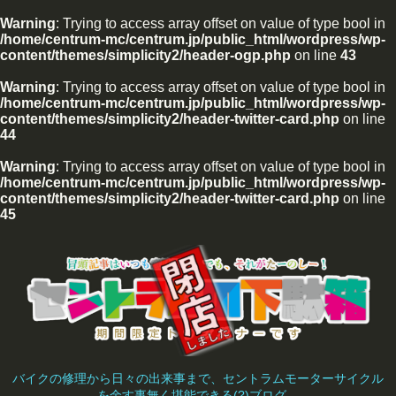
Warning
: Trying to access array offset on value of type bool in
/home/centrum-mc/centrum.jp/public_html/wordpress/wp-
content/themes/simplicity2/header-ogp.php
on line
43
Warning
: Trying to access array offset on value of type bool in
/home/centrum-mc/centrum.jp/public_html/wordpress/wp-
content/themes/simplicity2/header-twitter-card.php
on line
44
Warning
: Trying to access array offset on value of type bool in
/home/centrum-mc/centrum.jp/public_html/wordpress/wp-
content/themes/simplicity2/header-twitter-card.php
on line
45
バイクの修理から日々の出来事まで、セントラムモーターサイクル
を余す事無く堪能できる(?)ブログ。