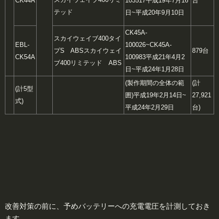
CK44A
103517
平成19年7月16
台
テッド
日~平成20年9月10日
CK45A-
スカイウェイブ400タイ
EBL-
100026~CK45A-
プS ABS
スカイウェイ
879台
CK54A
100983
平成21年4月2
ブ400リミテッド ABS
日~平成24年1月28日
(製作期間の全体の範
(計
(計5型
囲)
平成19年2月14日~
27,921
式)
平成24年2月29日
台)
改善対策の前に、予めバッテリーへの充電電圧を計測しておき
ます。