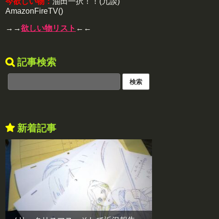
今欲しい物：
油田一択！！(冗談)
AmazonFireTV()
→→
欲しい物リスト
←←
記事検索
新着記事