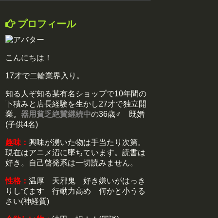
プロフィール
こんにちは！
17才で二輪業界入り。
知る人ぞ知る某有名ショップで10年間の
下積みと店長経験を生かし27才で独立開
業。
器用貧乏絶賛継続中
の36歳♂ 既婚
(子供4名)
趣味：
興味が湧いた物は手当たり次第。
現在はアニメ沼に墜ちています。読書は
好き。自己啓発系は一切読みません。
性格：
温厚 天邪鬼 好き嫌いがはっき
りしてます 行動力高め 何かと小うる
さい(神経質)