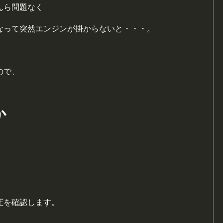
んら問題なく
なって突然エンジンが掛からないと・・・。
ので、
か
圧を確認します。