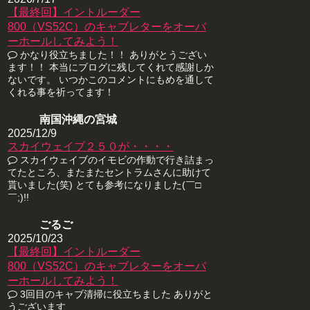
【最終回】イントルーダー
800（VS52C）のキャブレターをオーバ
ーホールしてみよう！
かなり役立ちました！！ ありがとうござい
ます！！ 本当にブログに残してくれて感謝しか
ないです。 いつかこのコメントにもめを通して
くれる事を祈ってます！
南国沖縄の宮城
2025/12/9
スカイウェイブ２５０が・・・・
スカイウェイブのイモビの作動で行き詰まっ
てたところ、またまたセントラムさんに助けて
貰いました(笑) とても参考になりました(￣□
￣;)!!
ごるご
2025/10/23
【最終回】イントルーダー
800（VS52C）のキャブレターをオーバ
ーホールしてみよう！
3回目のキャブ清掃に役立ちました ありがと
うございます