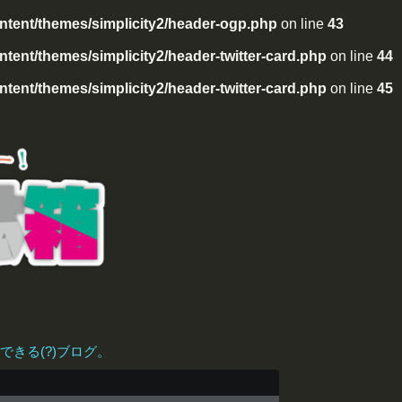
tent/themes/simplicity2/header-ogp.php
on line
43
ent/themes/simplicity2/header-twitter-card.php
on line
44
ent/themes/simplicity2/header-twitter-card.php
on line
45
きる(?)ブログ。