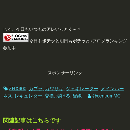
じゃ、今日もいつもの
アレ
いっとく～？
今日も
ポチッ
と明日も
ポチッ
と♪ブログランキング
参加中
スポンサーリンク
ZRX400
,
カプラ
,
カワサキ
,
ジェネレーター
,
メインハー
ネス
,
レギュレター
,
交換
,
溶ける
,
配線
@centrumMC
関連記事はこちらです