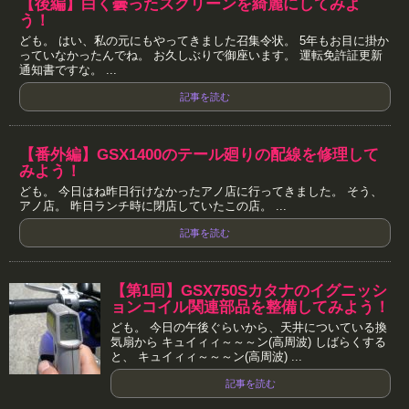
【後編】白く曇ったスクリーンを綺麗にしてみよ
う！
ども。 はい、私の元にもやってきました召集令状。 5年もお目に掛か
っていなかったんでね。 お久しぶりで御座います。 運転免許証更新
通知書ですな。 ...
記事を読む
【番外編】GSX1400のテール廻りの配線を修理して
みよう！
ども。 今日はね昨日行けなかったアノ店に行ってきました。 そう、
アノ店。 昨日ランチ時に閉店していたこの店。 ...
記事を読む
【第1回】GSX750Sカタナのイグニッシ
ョンコイル関連部品を整備してみよう！
ども。 今日の午後ぐらいから、天井についている換
気扇から キュイィィ～～～ン(高周波) しばらくする
と、 キュイィィ～～～ン(高周波) ...
記事を読む