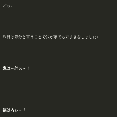
ども。
昨日は節分と言うことで我が家でも豆まきをしました♪
鬼
は～外ぉ～！
福
は内ぃ～！