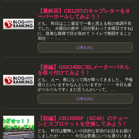
【最終回】CB125Tのキャブレターをオ
ーバーホールしてみよう！
ども。 昨日はここ最近で一番と思える程の体調不良
でした。 火曜日の夜中（日付変わって水曜日ですね)
に、急激な腹痛で目が覚めて トイレで格闘すること
30分・・・。 ...
記事を読む
【後編】GSX1400にELメーターパネル
を取り付けてみよう！
ども。 えー、夜になって雨が降ってきました。 予報
通りといいますかなんといいますか・・・ 今日も歯
がツルツルです♪ まだ言うんかいって。 ...
記事を読む
【前編】CB1300SF（SC40）のチェー
ンとスプロケットを交換してみよう！
ども。 昨日は鬱陶しい小説的な冒頭のお話をお届け
しましたが・・・・ 今日は普通にいつも通りいきま