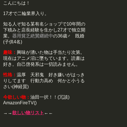
こんにちは！
17才で二輪業界入り。
知る人ぞ知る某有名ショップで10年間の
下積みと店長経験を生かし27才で独立開
業。
器用貧乏絶賛継続中
の36歳♂ 既婚
(子供4名)
趣味：
興味が湧いた物は手当たり次第。
現在はアニメ沼に墜ちています。読書は
好き。自己啓発系は一切読みません。
性格：
温厚 天邪鬼 好き嫌いがはっき
りしてます 行動力高め 何かと小うる
さい(神経質)
今欲しい物：
油田一択！！(冗談)
AmazonFireTV()
→→
欲しい物リスト
←←