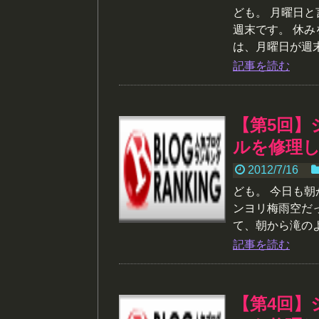
ども。 月曜日
週末です。 休
は、月曜日が週末
記事を読む
【第5回】
ルを修理
2012/7/16
ども。 今日も
ンヨリ梅雨空だ
て、朝から滝のよ
記事を読む
【第4回】