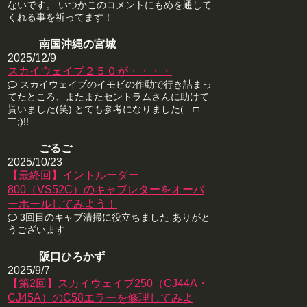
ないです。 いつかこのコメントにもめを通して
くれる事を祈ってます！
南国沖縄の宮城
2025/12/9
スカイウェイブ２５０が・・・・
スカイウェイブのイモビの作動で行き詰まっ
てたところ、またまたセントラムさんに助けて
貰いました(笑) とても参考になりました(￣□
￣;)!!
ごるご
2025/10/23
【最終回】イントルーダー
800（VS52C）のキャブレターをオーバ
ーホールしてみよう！
3回目のキャブ清掃に役立ちました ありがと
うございます
阪口ひろかず
2025/9/7
【第2回】スカイウェイブ250（CJ44A・
CJ45A）のC58エラーを修理してみよ