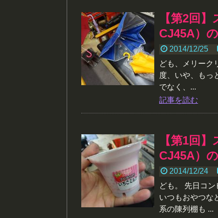
【第2回】
CJ45A
2014/12/25
ども、メリーク
度、いや、もっ
でなく、...
記事を読む
【第1回】
CJ45A
2014/12/24
ども。 先日コ
いつもおやつな
系の陳列棚も ...