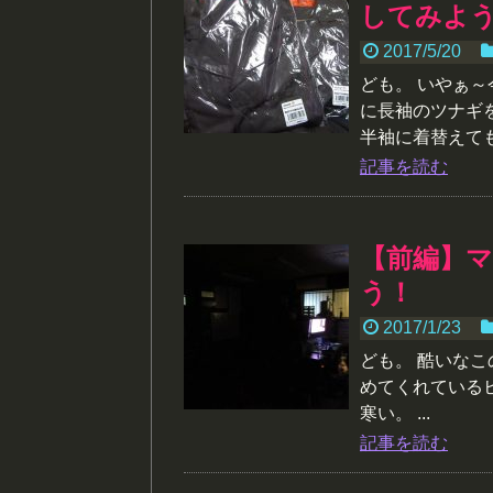
してみよ
2017/5/20
ども。 いやぁ
に長袖のツナギ
半袖に着替えても
記事を読む
【前編】
う！
2017/1/23
ども。 酷いなこ
めてくれている
寒い。 ...
記事を読む