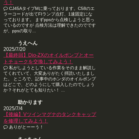
う！
CJ45AタイプMに乗っております。C58のエ
ラーコードが出てFIランプ点灯、1速固定にな
っております。 まずppsから点検しようと思っ
ているのですが 点検方法は理解できたのでです
が、ppsの取り...
うえへん
2025/7/20
【最終回】Dio-ZXのオイルポンプとオー
トチョークを交換してみよう！
私がしようとしている作業をそのまま解説し
てくれていて、大変ありがたく拝読いたしまし
た。 ところで、記事中のホンダのオイルポンプ
はどこで、どのようにして購入したのでしょう
か？それがとても知りたい！ ...
助かります
2025/7/4
【後編】Vツインマグナのタンクキャップ
を修理してみよう！
ありがとーーう！