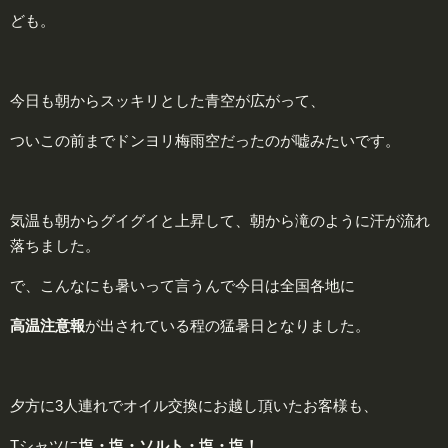
ども。
今日も朝からスッキリとした青空が広がって、
ついこの前までドンヨリ梅雨空だったのが嘘みたいです。
気温も朝からグイグイと上昇して、朝から滝のように汗が流れ
落ちました。
で、こんなにも暑いって言うんで今日は全国各地に
高
温注意報
が出されている程の猛暑日となりました。
夕方に3人連れでオイル交換にお越し頂いたお客様も、
Tシャツに
塩・
塩
・
ソルト
・
塩
・塩！